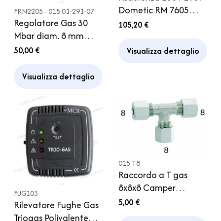
Dometic RM 7605
FRN2205 - 015 01-291-07
Regolatore Gas 30
7655 Frigorifero
105,20 €
Mbar diam. 8 mm
Camper Caravan
Caravan Camper
50,00 €
Visualizza dettaglio
Visualizza dettaglio
015 T8
Raccordo a T gas
8x8x8 Camper
FUG103
Caravan
5,00 €
Rilevatore Fughe Gas
Triogas Polivalente