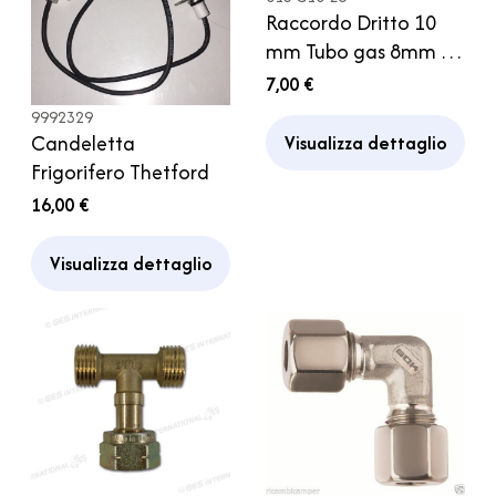
Raccordo Dritto 10
mm Tubo gas 8mm x
Regolatore Camper
7,00 €
Caravan
9992329
Candeletta
Visualizza dettaglio
Frigorifero Thetford
16,00 €
Visualizza dettaglio