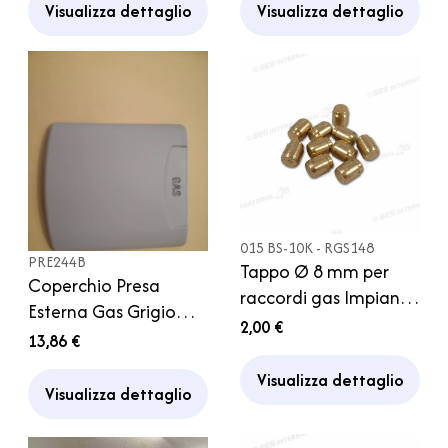
Motorhome Ricambio
Visualizza dettaglio
Visualizza dettaglio
015 BS-10K - RGS148
PRE244B
Tappo Ø 8 mm per
Coperchio Presa
raccordi gas Impianto
Esterna Gas Grigio
Camper Caravan
2,00 €
Chiaro Camper
13,86 €
Caravan Motorhome
Visualizza dettaglio
Ricambio
Visualizza dettaglio