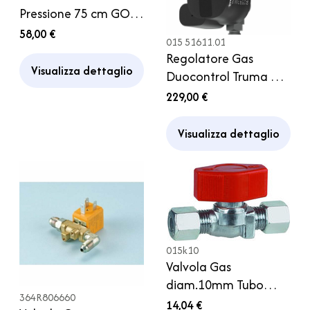
Pressione 75 cm GOK
Attacco Italia
58,00 €
015 51611.01
Bombola Camper
Regolatore Gas
Caravan
Visualizza dettaglio
Duocontrol Truma CS
30MBar con Crash
229,00 €
Sensor 8/10 verticale
Visualizza dettaglio
015k10
Valvola Gas
diam.10mm Tubo
364R806660
Regolatore Gas Presa
14,04 €