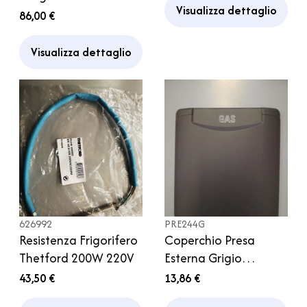
Visualizza dettaglio
MCR Camper
86,00 €
Visualizza dettaglio
626992
PRE244G
Resistenza Frigorifero
Coperchio Presa
Thetford 200W 220V
Esterna Grigio
Serbatoio Gas
43,50 €
13,86 €
Camper Caravan