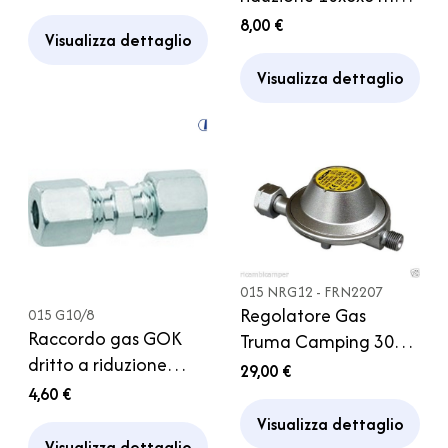
Bombola Caravan
Regolatore Gas
8,00 €
Visualizza dettaglio
Campeggio Camper
Visualizza dettaglio
015 NRG12 - FRN2207
Regolatore Gas
015 G10/8
Raccordo gas GOK
Truma Camping 30
dritto a riduzione
MBar Attacco Italia
29,00 €
diam. 10/8 mm
Caravan Camper
4,60 €
Bombola
Visualizza dettaglio
Visualizza dettaglio