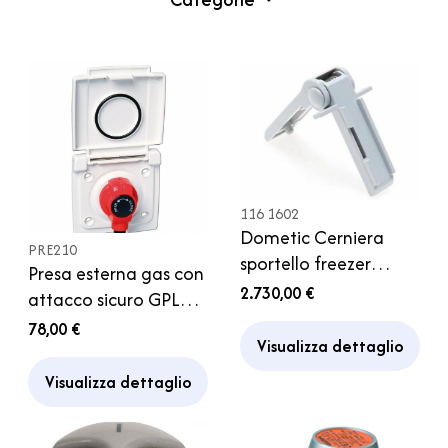
116 1602
Dometic Cerniera
PRE210
sportello freezer
Presa esterna gas con
frigorifero RM 6401
2.730,00 €
attacco sicuro GPL
Camper
per camper
78,00 €
Visualizza dettaglio
Visualizza dettaglio