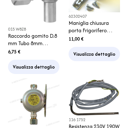
62302407
Maniglia chiusura
015 W8Z8
porta Frigorifero
Raccordo gomito D.8
Thetford Frigor
11,00 €
mm Tubo 8mm
Camper
Regolatore Gas
6,75 €
Visualizza dettaglio
Bombola Caravan
Camper
Visualizza dettaglio
116 1752
Resistenza 230V 190W