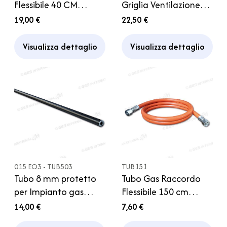
Flessibile 40 CM
Griglia Ventilazione
Manichetta diam 8
Frigorifero Thetford
19,00 €
22,50 €
mm Camper
Camper
Visualizza dettaglio
Visualizza dettaglio
015 EO3 - TUB503
TUB151
Tubo 8 mm protetto
Tubo Gas Raccordo
per Impianto gas
Flessibile 150 cm
Bombola Camper
Camper Caravan
14,00 €
7,60 €
Caravan
Furgone