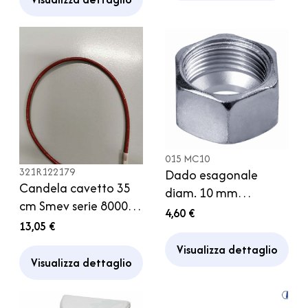
015 MC10
321R122179
Dado esagonale
Candela cavetto 35
diam. 10 mm
cm Smev serie 8000
Raccordo Gas
4,60 €
Camper Caravan
13,05 €
Bombola
Visualizza dettaglio
Visualizza dettaglio