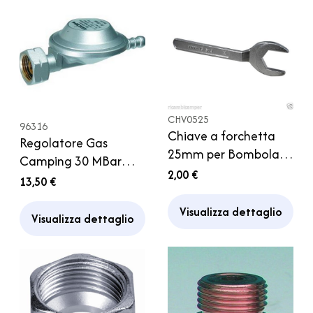
CHV0525
96316
Chiave a forchetta
Regolatore Gas
25mm per Bombola
Camping 30 MBar
Gas Officina Casa
2,00 €
1,5kg Attacco Italia
13,50 €
Campeggio Camper
Portagomma
Caravan
Visualizza dettaglio
Visualizza dettaglio