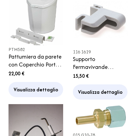
PTM582
116 1619
Pattumiera da parete
Supporto
con Coperchio Porta
Fermavivande
Camper Cucina
22,00 €
Frigorifero Dometic
15,50 €
Visualizza dettaglio
Visualizza dettaglio
015 G10-Z8