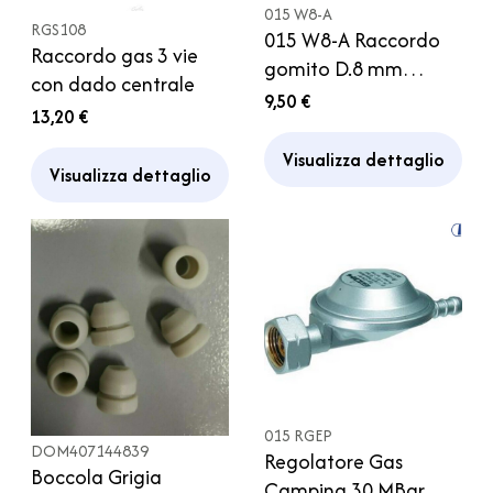
015 W8-A
RGS108
015 W8-A Raccordo
Raccordo gas 3 vie
gomito D.8 mm
con dado centrale
Regolatore Gas
9,50 €
13,20 €
Bombola Caravan
Campeggio Camper
Visualizza dettaglio
Visualizza dettaglio
015 RGEP
DOM407144839
Regolatore Gas
Boccola Grigia
Camping 30 MBar