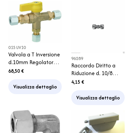
015 UV10
Valvola a T Inversione
96289
d.10mm Regolatore
Raccordo Diritto a
Gas Campeggio
68,50 €
Riduzione d. 10/8
Camper
Tubo Regolatore Gas
4,15 €
Visualizza dettaglio
Camper
Visualizza dettaglio