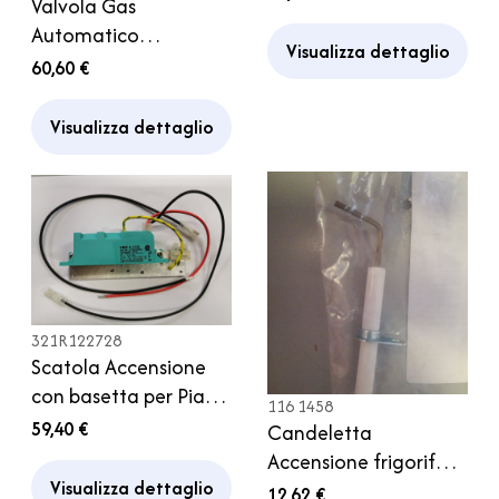
Valvola Gas
Campeggio Camper
Automatico
Caravan
Visualizza dettaglio
Frigorifero Thetford
60,60 €
Frigor Camper
Visualizza dettaglio
321R122728
Scatola Accensione
con basetta per Piano
116 1458
Cottura SMEV Serie
59,40 €
Candeletta
8000 Camper
Accensione frigorifero
Caravan
Visualizza dettaglio
RM 2601 frigor
12,62 €