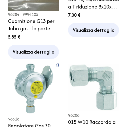
a T riduzione 8x10x8
mm Regolatore Gas
96284 - 9994105
7,00 €
Guarnizione G13 per
Campeggio Camper
Tubo gas - la parte
Visualizza dettaglio
che arriva al
5,85 €
regolatore
Secumotion Duo
Visualizza dettaglio
Comfort Duo Control
96288
96318
015 W10 Raccordo a
Regolatore Gas 30