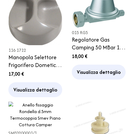
015 RG5
Regolatore Gas
Camping 50 MBar 1,5
116 1712
kg Attacco Italia
18,00 €
Manopola Selettore
Frigorifero Dometic
Visualizza dettaglio
RM 7270 7290 7360
17,00 €
7390 7400 7540 7650
7850
Visualizza dettaglio
SME0200001/1