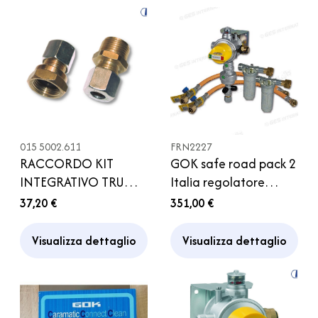
015 5002.611
FRN2227
RACCORDO KIT
GOK safe road pack 2
INTEGRATIVO TRUMA
Italia regolatore
PER REGOLATORE
Caramatic con Filtri e
37,20 €
351,00 €
GAS DUOCOMFORT
Tubi Gas Camper
Visualizza dettaglio
Visualizza dettaglio