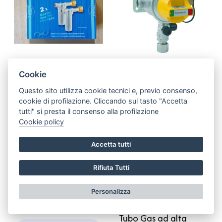
9957759
015 71-923-13
KIT 2 PZ. FILTRO GOK
Regolatore Con
Cookie
SEPARAZIONE OLII
Inversione
Questo sito utilizza cookie tecnici e, previo consenso,
REGOLATORE
Automatica
90,00 €
175,00 €
cookie di profilazione. Cliccando sul tasto "Accetta
CARAMATIC CAMPER
CARAMATIC PROTWO
tutti" si presta il consenso alla profilazione
Cookie policy
30 MBAR
Visualizza dettaglio
Visualizza dettaglio
Accetta tutti
015 ESA10
Rifiuta Tutti
Tubo Gas Raccordo
Flessibile 80 cm
Personalizza
diam.10mm
9,20 €
015 50410.14
Regolatore
Tubo Gas ad alta