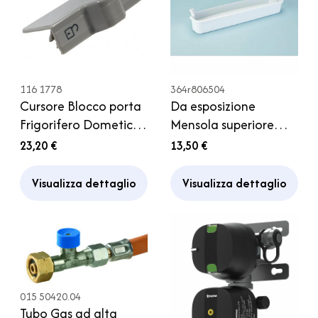
116 1778
364r806504
Cursore Blocco porta
Da esposizione
Frigorifero Dometic
Mensola superiore
7605 Camper
portauova Porta
23,20 €
13,50 €
Frigorifero Thetford
Camper
Visualizza dettaglio
Visualizza dettaglio
015 50420.04
Tubo Gas ad alta