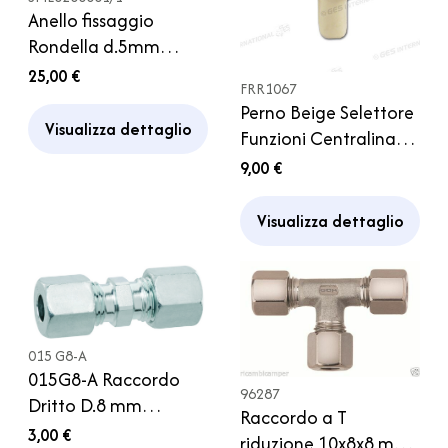
Anello fissaggio
Rondella d.5mm
Termocoppia Smev
25,00 €
FRR1067
Piano Cottura
Perno Beige Selettore
Camper
Visualizza dettaglio
Funzioni Centralina
Frigorifero Dometic
9,00 €
Serie 7000 Camper
Visualizza dettaglio
015 G8-A
015G8-A Raccordo
96287
Dritto D.8 mm
Raccordo a T
Regolatore Gas
3,00 €
riduzione 10x8x8 mm