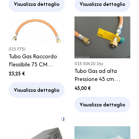
Visualizza dettaglio
Visualizza dettaglio
015 F75I
Tubo Gas Raccordo
015 50410.14y
Flessibile 75 CM
Tubo Gas ad alta
Manichetta diam 8
23,25 €
Pressione 45 cm
mm Camper
Truma Attacco Italia
45,00 €
Visualizza dettaglio
Bombola Camper
Caravan
Visualizza dettaglio