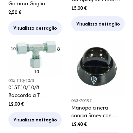
Gomma Griglia
1,5kg Attacco Italia
15,00 €
Fornelli Piano Cottura
2,50 €
Con attacco rapido
Smev Camper
Visualizza dettaglio
Visualizza dettaglio
015 T10/10/8
015T10/10/8
Raccordo a T
033-70197
riduzione 10x10x8 mm
12,00 €
Manopola nera
Regolatore Gas
conica Smev con
Campeggio Camper
Visualizza dettaglio
serigrafia per piano
12,40 €
cottura Camper