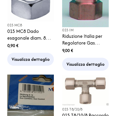
015 MC8
015 IM
015 MC8 Dado
Riduzione Italia per
esagonale diam. 8
Regolatore Gas
mm Ricambio
0,90 €
Tedesco Tubo Camper
9,00 €
Raccordo Gas
Bombola
Visualizza dettaglio
Visualizza dettaglio
015 T8/10/8
015 T8/10/8 Raccordo