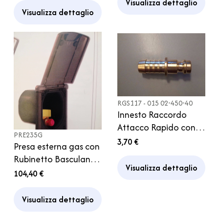
Visualizza dettaglio
Visualizza dettaglio
RGS117 - 015 02-450-40
Innesto Raccordo
Attacco Rapido con
PRE235G
Portagomma d 8 mm
3,70 €
Presa esterna gas con
Camper Caravan
Rubinetto Basculante
Visualizza dettaglio
Grigio camper
104,40 €
caravan campeggio
Visualizza dettaglio