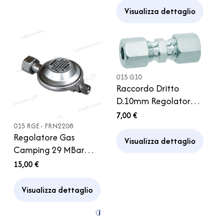
Caravan
Visualizza dettaglio
015 G10
Raccordo Dritto
D.10mm Regolatore
Gas Bombola
7,00 €
Caravan Camper
015 RGE - FRN2208
Regolatore Gas
Visualizza dettaglio
Camping 29 MBar
1,5kg Attacco Italia
15,00 €
Visualizza dettaglio