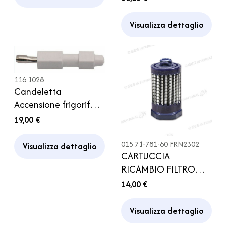
Dometic Camper
Visualizza dettaglio
116 1028
Candeletta
Accensione frigorifero
RM Candela frigor
19,00 €
Dometic Camper
015 71-781-60 FRN2302
Visualizza dettaglio
CARTUCCIA
RICAMBIO FILTRO
GOK SEPARAZIONE
14,00 €
OLII REGOLATORE
CARAMATIC CAMPER
Visualizza dettaglio