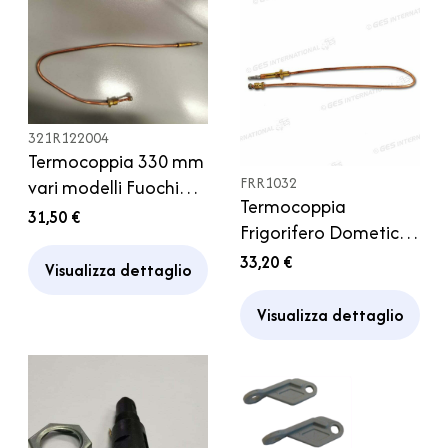
321R122004
Termocoppia 330 mm
FRR1032
vari modelli Fuochi
Termocoppia
Piano Cottura
31,50 €
Frigorifero Dometic
Camper
serie 4000/6000/7000
33,20 €
Visualizza dettaglio
Camper
Visualizza dettaglio