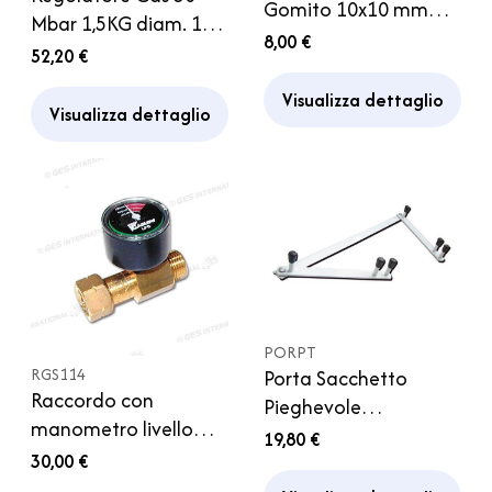
Gomito 10x10 mm
Mbar 1,5KG diam. 10
Regolatore Gas
8,00 €
mm Caravan Camper
52,20 €
Campeggio Camper
Visualizza dettaglio
Visualizza dettaglio
PORPT
RGS114
Porta Sacchetto
Raccordo con
Pieghevole
manometro livello
Pattumiera Camper
19,80 €
bombola Camper
30,00 €
Campeggio