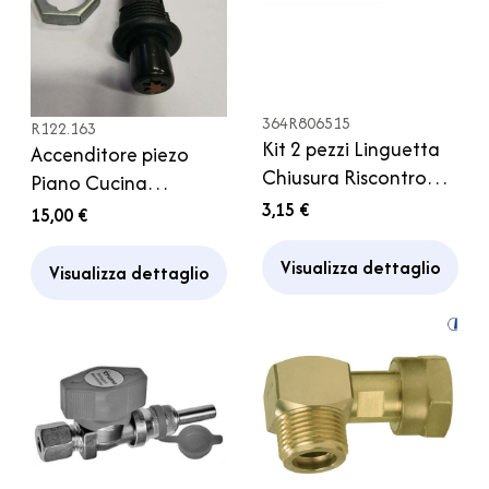
364R806515
R122.163
Kit 2 pezzi Linguetta
Accenditore piezo
Chiusura Riscontro
Piano Cucina
Porta Frigorifero
Dometic Smev
3,15 €
15,00 €
Thetford Camper
Camper Caravan
Visualizza dettaglio
Visualizza dettaglio