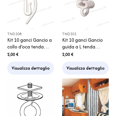
TND108
TND101
Kit 10 ganci Gancio a
Kit 10 ganci Gancio
collo d'oca tenda
guida a L tenda
tendina camper
tendina camper
2,00 €
2,00 €
caravan roulotte
caravan
Visualizza dettaglio
Visualizza dettaglio