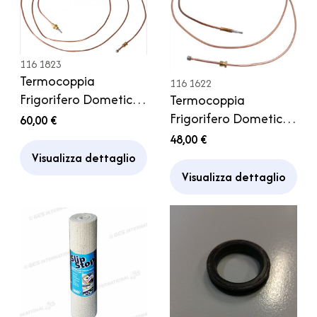
116 1823
Termocoppia
116 1622
Frigorifero Dometic
Termocoppia
RM 5310 5380 6400
Frigorifero Dometic
60,00 €
8550 Camper
RM 6401 - 4401
48,00 €
Camper
Visualizza dettaglio
Visualizza dettaglio