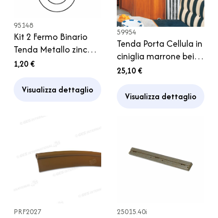
95148
59954
Kit 2 Fermo Binario
Tenda Porta Cellula in
Tenda Metallo zincato
ciniglia marrone beige
Camper Caravan
1,20 €
grigio
25,10 €
Visualizza dettaglio
Visualizza dettaglio
PRF2027
25015.40i