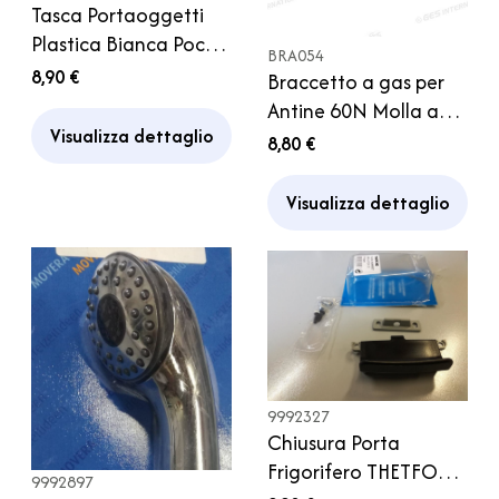
Tasca Portaoggetti
Plastica Bianca Pocket
BRA054
M Fiamma Camper
8,90 €
Braccetto a gas per
Caravan Bagno
Antine 60N Molla a
Cucina
Visualizza dettaglio
gas Pistone Camper
8,80 €
Visualizza dettaglio
9992327
Chiusura Porta
Frigorifero THETFORD
9992897