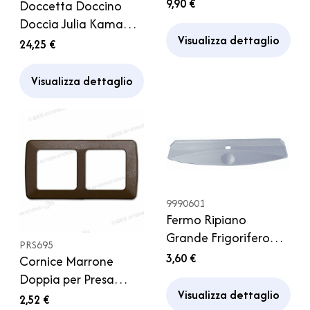
N90 N97 N104 nero
9,90 €
Doccetta Doccino
Camper
Doccia Julia Kama
Visualizza dettaglio
Ricambio Camper
24,25 €
Hymer
Visualizza dettaglio
9990601
Fermo Ripiano
Grande Frigorifero
PRS695
Thetford
3,60 €
Cornice Marrone
Doppia per Presa
Visualizza dettaglio
GalaXL Caravan
2,52 €