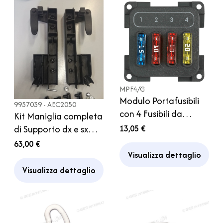
MPF4/G
Modulo Portafusibili
9957039 - AEC2050
con 4 Fusibili da
Kit Maniglia completa
Incasso CBE MPF4 per
di Supporto dx e sx
13,05 €
Camper Caravan
oblò Heki 2 Dometic
63,00 €
Barca
Camper
Visualizza dettaglio
Visualizza dettaglio