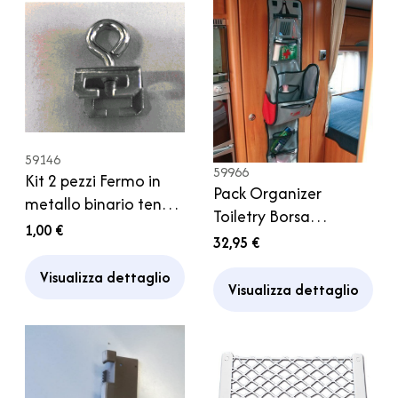
59146
59966
Kit 2 pezzi Fermo in
Pack Organizer
metallo binario tenda
Toiletry Borsa
camper
1,00 €
Portaoggetti Bagno
32,95 €
Fiamma Camper
Visualizza dettaglio
Caravan
Visualizza dettaglio