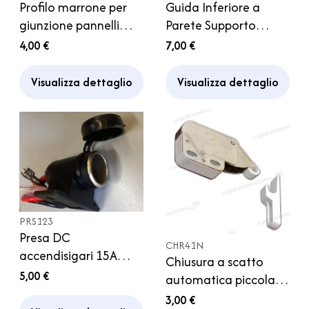
Profilo marrone per
Guida Inferiore a
giunzione pannelli
Parete Supporto
soffitto
Tavolo Scorrevole ABS
4,00 €
7,00 €
grigio Plastica
Camper
Visualizza dettaglio
Visualizza dettaglio
PRS123
Presa DC
CHR41N
accendisigari 15A
Chiusura a scatto
Impermeabile
5,00 €
automatica piccola
Waterproof con
Armadio Pensile
3,00 €