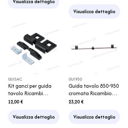
coperchio per auto
Visualizza dettaglio
Camper
Camper
Visualizza dettaglio
GUISAC
GUI950
Kit ganci per guida
Guida tavolo 850-950
tavolo Ricambi
cromata Ricambio
Caravan Camper
per Camper
12,00 €
23,20 €
Motorhome
Visualizza dettaglio
Visualizza dettaglio