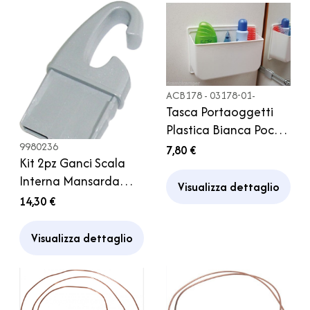
ACB178 - 03178-01-
Tasca Portaoggetti
Plastica Bianca Pocket
L Fiamma Camper
9980236
7,80 €
Kit 2pz Ganci Scala
Caravan Bagno
Interna Mansarda
Cucina
Visualizza dettaglio
Hymer
14,30 €
Visualizza dettaglio