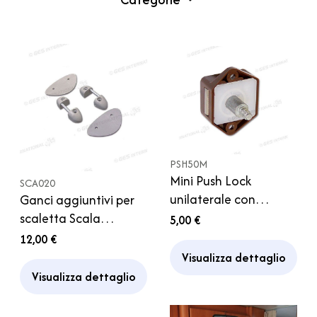
PSH50M
Mini Push Lock
SCA020
unilaterale con
Ganci aggiuntivi per
serratura a pulsante
scaletta Scala
5,00 €
Armadio Porta Bagno
Cuccetta Camper
12,00 €
Visualizza dettaglio
Visualizza dettaglio