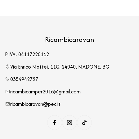
Ricambicaravan
P.IVA: 04117220162
Via Enrico Mattei, 11G, 24040, MADONE, BG
0354942727
ricambicamper2016@gmail.com
ricambicaravan@pec.it