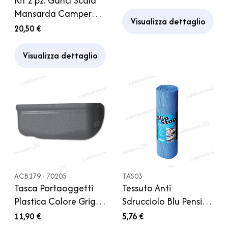
Kit 2 pz. Ganci Scala
F26 Camper
Mansarda Camper
Visualizza dettaglio
Hymer
20,50 €
Visualizza dettaglio
ACB179 - 70205
TAS03
Tasca Portaoggetti
Tessuto Anti
Plastica Colore Grigio
Sdrucciolo Blu Pensile
Pocket XL Fiamma
Armadio Cucina
11,90 €
5,76 €
Camper
Camper