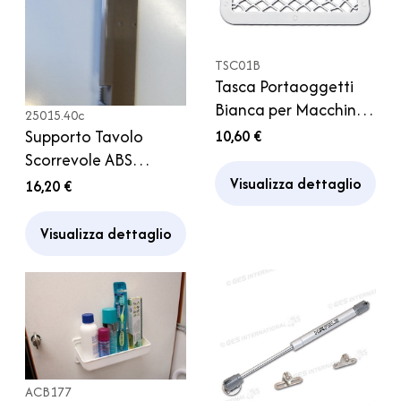
TSC01B
Tasca Portaoggetti
Bianca per Macchina
25015.40c
Camper Caravan
Supporto Tavolo
10,60 €
Porta Baule Garage
Scorrevole ABS
Cabina
Traslatore grigio
Visualizza dettaglio
16,20 €
Camper
Visualizza dettaglio
ACB177