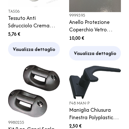
TAS06
9999395
Tessuto Anti
Anello Protezione
Sdrucciolo Crema
Coperchio Vetro
Pensile Armadio
5,76 €
Piano Cucina
10,00 €
Cucina Camper
Lavandino Smev
Visualizza dettaglio
Camper
Visualizza dettaglio
F48 MAN-P
Maniglia Chiusura
Finestra Polyplastic
9980235
Polyfix F20 F23 F24
2,50 €