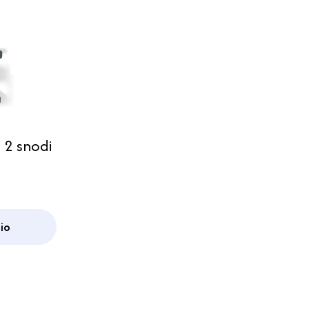
 2 snodi
io