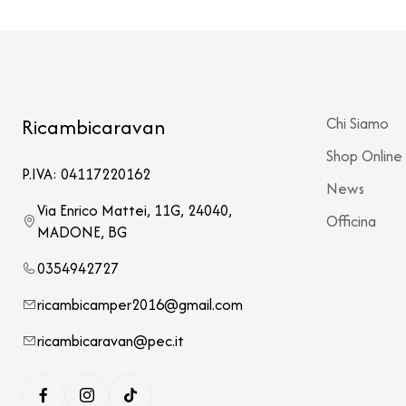
Ricambicaravan
Chi Siamo
Shop Online
P.IVA: 04117220162
News
Via Enrico Mattei, 11G, 24040,
Officina
MADONE, BG
0354942727
ricambicamper2016@gmail.com
ricambicaravan@pec.it