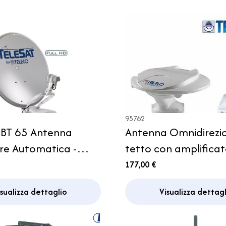
95762
 BT 65 Antenna
Antenna Omnidirezi
are Automatica -
tetto con amplifica
Wing 11 Teleco Cam
177,00 €
isualizza dettaglio
Visualizza dettagl