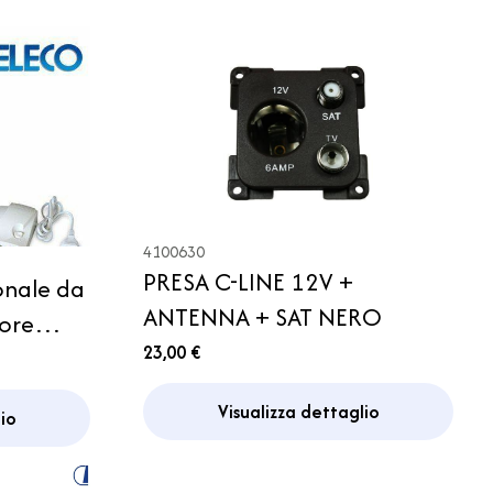
4100630
PRESA C-LINE 12V +
onale da
ANTENNA + SAT NERO
tore
23,00 €
per
Visualizza dettaglio
io