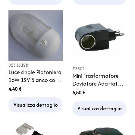
025 LS12B
TRS02
Luce single Plafoniera
Mini Trasformatore
16W 12V Bianco con
Deviatore Adattatore
Interruttore Camper
4,40 €
12 V Campeggio
6,80 €
Caravan Furgone
Camper
Visualizza dettaglio
Visualizza dettaglio