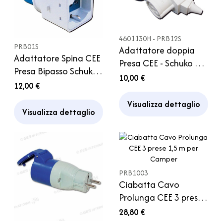
4601130H - PRB12S
PRB01S
Adattatore doppia
Adattatore Spina CEE
Presa CEE - Schuko 16
Presa Bipasso Schuko
A
10,00 €
Camper Caravan
12,00 €
Campeggio
Visualizza dettaglio
Visualizza dettaglio
PRB1003
Ciabatta Cavo
Prolunga CEE 3 prese
1,5 m per Camper
28,80 €