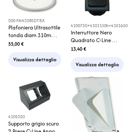
200 PAN128SDTBX
4100730+4101130h=4101630
Plafoniera Ultrasottile
Interruttore Nero
tonda diam 310mm
Quadrato C-Line
Argento con Touch
55,00 €
Completo di Cornice
13,40 €
Switch 12V 10W
Camper
Camper
Visualizza dettaglio
Visualizza dettaglio
4102320
Supporto grigio scuro
2 Prese C-Line Angolo