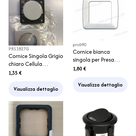
prs690
PRS1827G
Cornice bianca
Cornice Singola Grigio
singola per Presa
chiaro Cellula
GalaXL Caravan
1,80 €
Camper Caravan
1,35 €
Camper
Visualizza dettaglio
Visualizza dettaglio