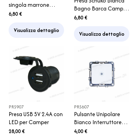
Presa Schuko Bianca
singola marrone
Bagno Barca Camper
Camper
6,80 €
Caravan
6,80 €
Visualizza dettaglio
Visualizza dettaglio
PRS907
PRS607
Presa USB 5V 2.4A con
Pulsante Unipolare
LED per Camper
Bianco Interruttore
Caravan Camper
28,00 €
4,00 €