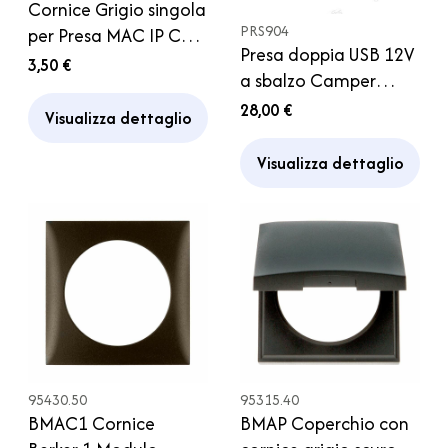
Cornice Grigio singola
PRS904
per Presa MAC IP CBE
Presa doppia USB 12V
Caravan Camper
3,50 €
a sbalzo Camper
Caravan Macchina
28,00 €
Visualizza dettaglio
Auto
Visualizza dettaglio
95430.50
95315.40
BMAC1 Cornice
BMAP Coperchio con