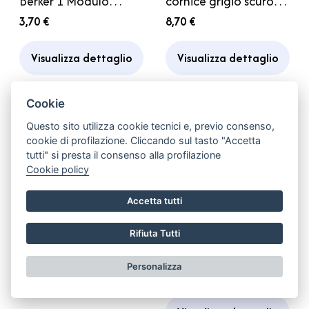
Berker 1 Modulo
cornice grigio scuro
Marrone 60x60mm
per Presa Schuko
3,70 €
8,70 €
6x6cm Camper
Visualizza dettaglio
Visualizza dettaglio
Cookie
Questo sito utilizza cookie tecnici e, previo consenso,
cookie di profilazione. Cliccando sul tasto "Accetta
PRB203
tutti" si presta il consenso alla profilazione
Borsa Sacca custodia
Cookie policy
in stoffa per cavo
elettrico Camper
9,60 €
Accetta tutti
95336.40
Visualizza dettaglio
Rifiuta Tutti
Distanziale per
Montaggio a parete
Personalizza
CBE MAD Grigio
3,50 €
Comando e Pannello