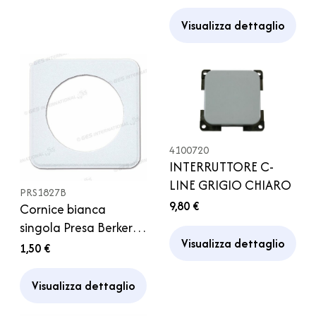
Visualizza dettaglio
4100720
INTERRUTTORE C-
LINE GRIGIO CHIARO
PRS1827B
9,80 €
Cornice bianca
singola Presa Berker
Visualizza dettaglio
Caravan Camper
1,50 €
Visualizza dettaglio