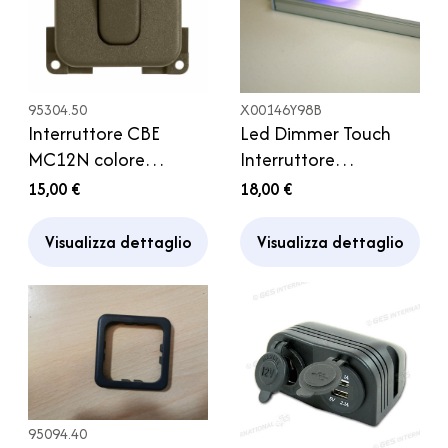
95304.50
X00146Y98B
Interruttore CBE
Led Dimmer Touch
MC12N colore
Interruttore
marrone con led
Sfioramento
15,00 €
18,00 €
Camper
Sfumature 12V 24V 8A
Led Blu Indicatore
Visualizza dettaglio
Visualizza dettaglio
Profilo Alluminio
95094.40