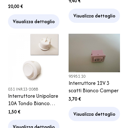
9,40 €
marrone
20,00 €
Camper
Visualizza dettaglio
Visualizza dettaglio
95951.10
Interruttore 12V 3
031 INR13-208B
scatti Bianco Camper
Interruttore Unipolare
3,70 €
10A Tondo Bianco
Bagno Cucina
1,50 €
Visualizza dettaglio
Garage Camper
Visualizza dettaglio