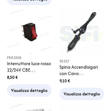
FRR1258
95157
Interruttore luce rosso
Spina Accendisigari
12/24V CBE
con Cavo
compatibile per
8,50 €
Alimentazione Spina
9,10 €
frigorifero serie 4000
DC Adattatore TV 12V
5000 Dometic
Visualizza dettaglio
Camper
Visualizza dettaglio