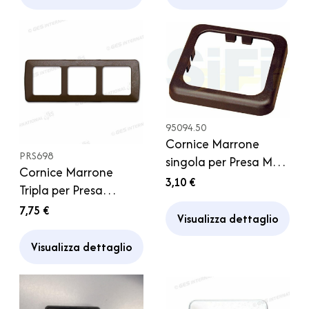
95094.50
Cornice Marrone
PRS698
singola per Presa MAC
Cornice Marrone
IP CBE Caravan
3,10 €
Tripla per Presa
Camper
GalaXL Caravan
7,75 €
Visualizza dettaglio
Camper
Visualizza dettaglio