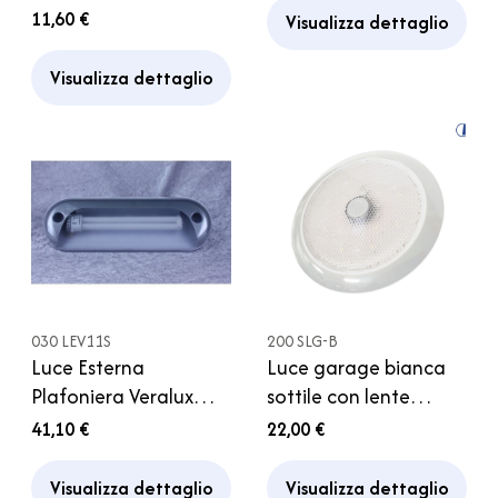
Caravan
Camper Caravan
11,60 €
Visualizza dettaglio
Visualizza dettaglio
030 LEV11S
200 SLG-B
Luce Esterna
Luce garage bianca
Plafoniera Veralux
sottile con lente
11W 12V Argento
zigrinata
41,10 €
22,00 €
Camper Motorhome
Caravan
Visualizza dettaglio
Visualizza dettaglio