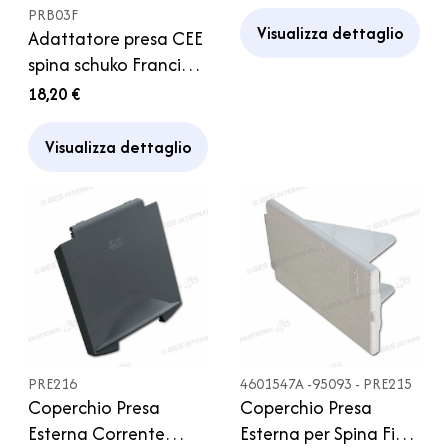
PRB03F
Visualizza dettaglio
Adattatore presa CEE
spina schuko Francia
Camper
18,20 €
Visualizza dettaglio
PRE216
4601547A -95093 - PRE215
Coperchio Presa
Coperchio Presa
Esterna Corrente
Esterna per Spina Fissa