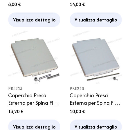
colore grigio Camper
CEE Bianca Camper
8,00 €
14,00 €
Visualizza dettaglio
Visualizza dettaglio
PRE213
PRE218
Coperchio Presa
Coperchio Presa
Esterna per Spina Fissa
Esterna per Spina Fissa
CEE Bianca Camper
CEE Bianca Camper
13,20 €
10,00 €
Visualizza dettaglio
Visualizza dettaglio