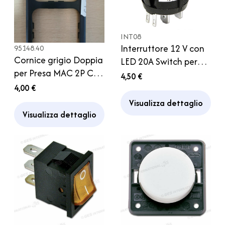
INT08
Interruttore 12 V con
95148.40
Cornice grigio Doppia
LED 20A Switch per
per Presa MAC 2P CBE
Auto Camper
4,50 €
Caravan Camper
4,00 €
Visualizza dettaglio
Visualizza dettaglio