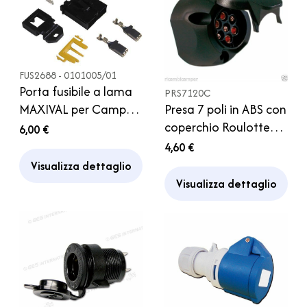
FUS2688 - 0101005/01
Porta fusibile a lama
PRS7120C
MAXIVAL per Camper
Presa 7 poli in ABS con
Caravan
coperchio Roulotte
6,00 €
Rimorchio Carrello
4,60 €
Visualizza dettaglio
Visualizza dettaglio