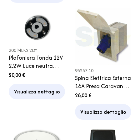
200 MLR2.2DY
Plafoniera Tonda 12V
2.2W Luce neutra
95257.10
4000K Touch
20,00 €
Spina Elettrica Esterna
16A Presa Caravan
Visualizza dettaglio
Camper Campeggio
28,00 €
Visualizza dettaglio