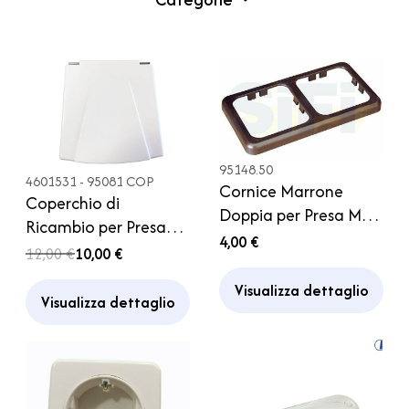
95148.50
4601531 - 95081 COP
Cornice Marrone
Coperchio di
Doppia per Presa MAC
Ricambio per Presa
2P CBE Caravan
4,00 €
Esterna corrente
12,00 €
10,00 €
Camper
Visualizza dettaglio
Visualizza dettaglio