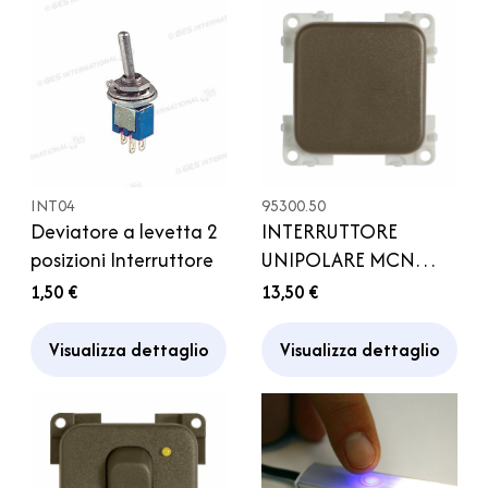
INT04
95300.50
Deviatore a levetta 2
INTERRUTTORE
posizioni Interruttore
UNIPOLARE MCN
MARRONE CBE
1,50 €
13,50 €
Camper
Visualizza dettaglio
Visualizza dettaglio