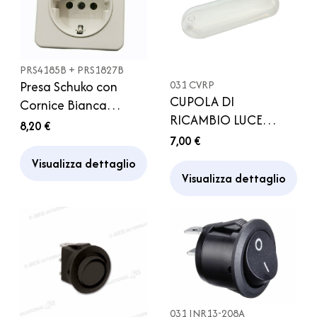
PRS4185B + PRS1827B
031 CVRP
Presa Schuko con
CUPOLA DI
Cornice Bianca
RICAMBIO LUCE
Bagno Barca Camper
8,20 €
ESTERNA VERALUX
7,00 €
Caravan
CAMPER
Visualizza dettaglio
Visualizza dettaglio
031 INR13-208A