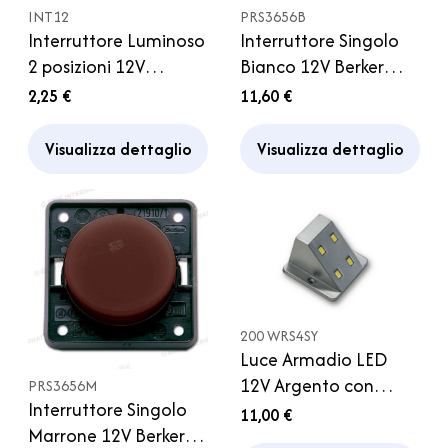
INT12
PRS3656B
Interruttore Luminoso
Interruttore Singolo
2 posizioni 12V
Bianco 12V Berker
Caravan Camper
Bianco Bagno
2,25 €
11,60 €
Caravan Camper
Visualizza dettaglio
Visualizza dettaglio
200 WRS4SY
Luce Armadio LED
12V Argento con
PRS3656M
Interruttore Singolo
Interruttore
11,00 €
Marrone 12V Berker
Magnetico 0.8W