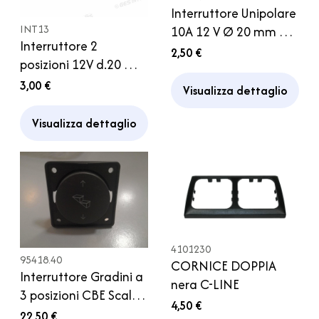
Interruttore Unipolare
INT13
10A 12 V Ø 20 mm 2
Interruttore 2
posizioni per Auto
2,50 €
posizioni 12V d.20 mm
Camper
Camper Auto
3,00 €
Visualizza dettaglio
Visualizza dettaglio
4101230
95418.40
CORNICE DOPPIA
Interruttore Gradini a
nera C-LINE
3 posizioni CBE Scala
4,50 €
Gradino Camper
22,50 €