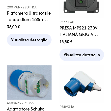
200 PAN72SDT-BX
Plafoniera Ultrasottile
tonda diam 168mm
95331.40
Argento con Touch
38,00 €
PRESA MP221 230V
Switch 12V 5W
ITALIANA GRIGIA
Camper
Visualizza dettaglio
CON COPERCHIO
13,50 €
Visualizza dettaglio
4609423 - 95066
PRB2316
Adattatore Schuko