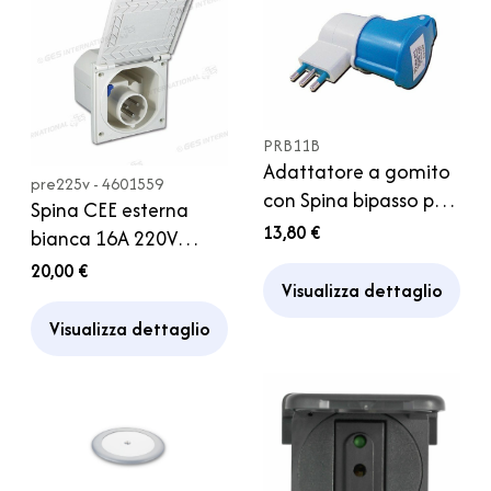
PRB11B
Adattatore a gomito
pre225v - 4601559
con Spina bipasso per
Spina CEE esterna
Camper
13,80 €
bianca 16A 220V
Coperchio a ribalta
20,00 €
Visualizza dettaglio
Presa Camper
Visualizza dettaglio