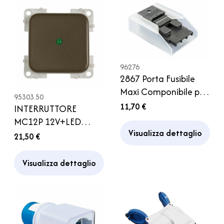
96276
2867 Porta Fusibile
Maxi Componibile per
95303.50
Camper Caravan
11,70 €
INTERRUTTORE
Motorhome
MC12P 12V+LED
Visualizza dettaglio
MARRONE CBE
21,50 €
CAMPER
Visualizza dettaglio