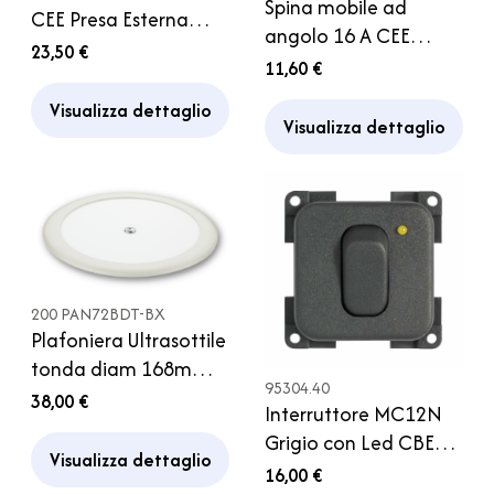
Spina mobile ad
CEE Presa Esterna
angolo 16 A CEE
250V Camper
23,50 €
Camper Campeggio
11,60 €
Visualizza dettaglio
Visualizza dettaglio
200 PAN72BDT-BX
Plafoniera Ultrasottile
tonda diam 168mm
95304.40
Bianca con Touch
38,00 €
Interruttore MC12N
Switch 12V 5W
Grigio con Led CBE
Camper
Visualizza dettaglio
per Camper
16,00 €