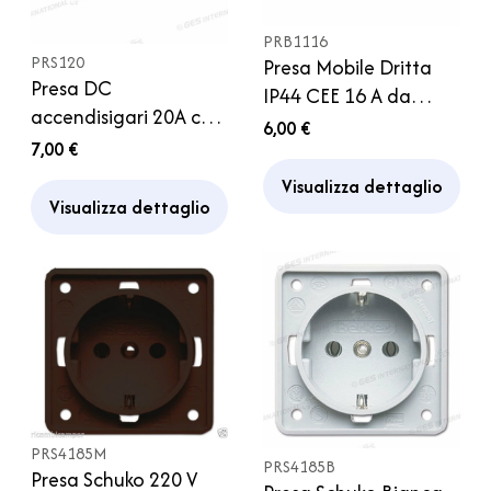
PRB1116
PRS120
Presa Mobile Dritta
Presa DC
IP44 CEE 16 A da
accendisigari 20A con
cablare Camper
6,00 €
coperchio Camper
7,00 €
Visualizza dettaglio
Visualizza dettaglio
PRS4185M
PRS4185B
Presa Schuko 220 V