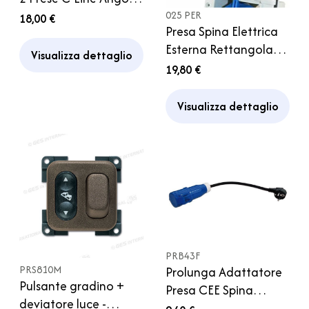
Camper
025 PER
18,00 €
Presa Spina Elettrica
Esterna Rettangolare
Visualizza dettaglio
Caravan Camper
19,80 €
Visualizza dettaglio
PRB43F
PRS810M
Prolunga Adattatore
Pulsante gradino +
Presa CEE Spina
deviatore luce -
Schuko Francia Cavo