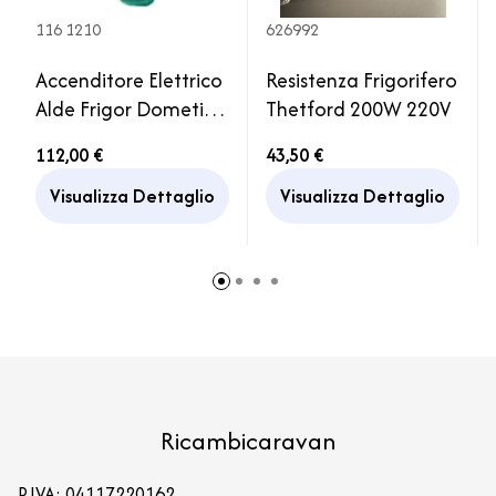
116 1210
626992
Accenditore Elettrico
Resistenza Frigorifero
Alde Frigor Dometic
Thetford 200W 220V
RM275 400 4361
112,00 €
43,50 €
4401
Visualizza Dettaglio
Visualizza Dettaglio
Ricambicaravan
P.IVA: 04117220162