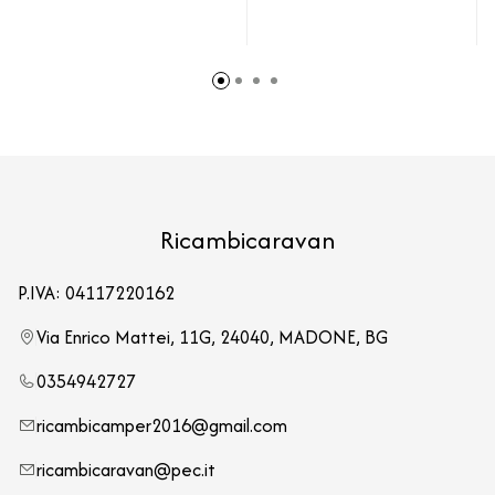
Ricambicaravan
P.IVA: 04117220162
Via Enrico Mattei, 11G, 24040, MADONE, BG
0354942727
ricambicamper2016@gmail.com
ricambicaravan@pec.it