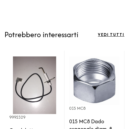
Potrebbero interessarti
VEDI TUTTI
015 MC8
9992329
015 MC8 Dado
esagonale diam. 8