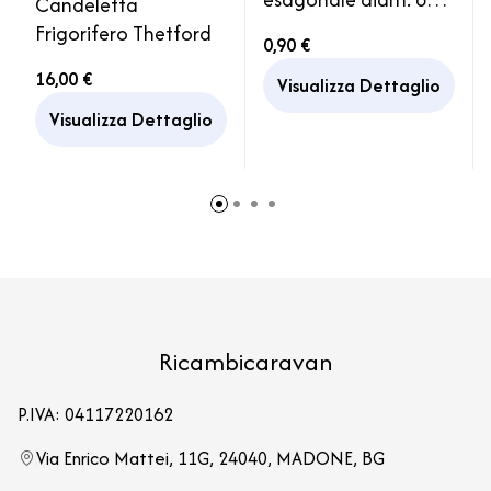
Candeletta
mm Ricambio
Frigorifero Thetford
0,90 €
Raccordo Gas
16,00 €
Bombola
Visualizza Dettaglio
Visualizza Dettaglio
Ricambicaravan
P.IVA: 04117220162
Via Enrico Mattei, 11G, 24040, MADONE, BG