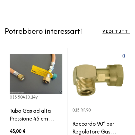
Potrebbero interessarti
VEDI TUTTI
015 50410.14y
Tubo Gas ad alta
015 RR90
Pressione 45 cm
Raccordo 90° per
Truma Attacco Italia
45,00 €
Regolatore Gas
Bombola Camper