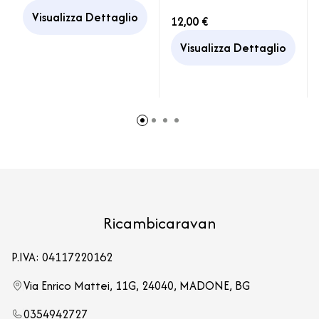
Camper
Caravan
Visualizza Dettaglio
12,00 €
Visualizza Dettaglio
Ricambicaravan
P.IVA: 04117220162
Via Enrico Mattei, 11G, 24040, MADONE, BG
0354942727