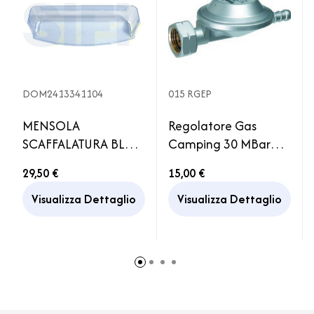
DOM2413341104
015 RGEP
MENSOLA
Regolatore Gas
SCAFFALATURA BLU
Camping 30 MBar
BOTTIGLIE RM84XX
1,5kg Attacco Italia
29,50 €
15,00 €
RMS84XX
Con attacco rapido
Visualizza Dettaglio
Visualizza Dettaglio