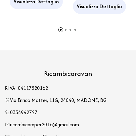
Visualizza Dettaglio
Camper
Visualizza Dettaglio
Ricambicaravan
P.IVA: 04117220162
Via Enrico Mattei, 11G, 24040, MADONE, BG
0354942727
ricambicamper2016@gmail.com