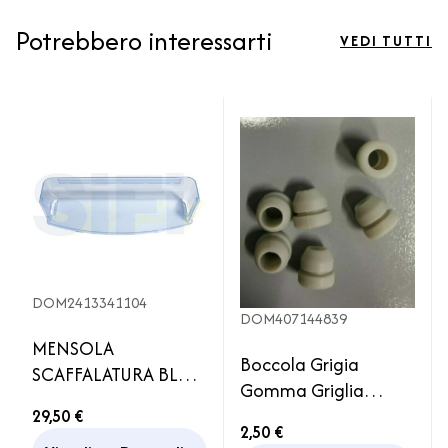
Potrebbero interessarti
VEDI TUTTI
DOM2413341104
DOM407144839
MENSOLA
Boccola Grigia
SCAFFALATURA BLU
Gomma Griglia
BOTTIGLIE RM84XX
Fornelli Piano
29,50 €
RMS84XX
2,50 €
Cottura Smev