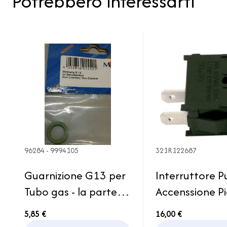
Potrebbero interessarti
96284 - 9994105
321R122687
Guarnizione G13 per
Interruttore P
Tubo gas - la parte
Accenssione P
che arriva al
Piano Cottur
5,85 €
16,00 €
regolatore
Camper