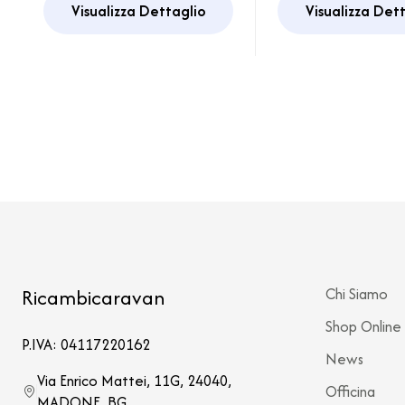
Visualizza Dettaglio
Visualizza Det
Secumotion Duo
Comfort Duo
Control
Ricambicaravan
Chi Siamo
Shop Online
P.IVA: 04117220162
News
Via Enrico Mattei, 11G, 24040,
Officina
MADONE, BG