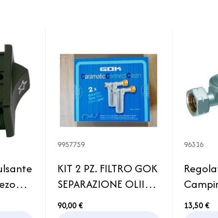
9957759
96316
ulsante
KIT 2 PZ. FILTRO GOK
Regola
iezo
SEPARAZIONE OLII
Campin
a Smev
REGOLATORE
1,5kg A
90,00 €
13,50 €
CARAMATIC CAMPER
Porta