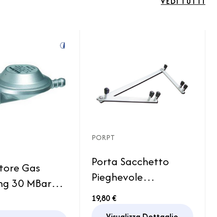
VEDI TUTTI
PORPT
Porta Sacchetto
tore Gas
Pieghevole
g 30 MBar
Pattumiera Camper
ttacco Italia
19,80 €
Campeggio
gomma
Visualizza Dettaglio