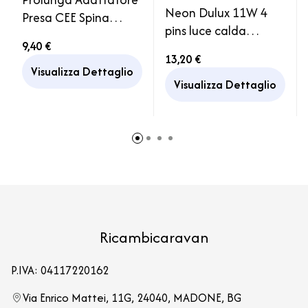
Neon Dulux 11W 4
Presa CEE Spina
pins luce calda
Schuko Francia Cavo
9,40 €
Ricambio Plafoniera
Camper
13,20 €
Camper Caravan
Visualizza Dettaglio
Barca
Visualizza Dettaglio
Ricambicaravan
P.IVA: 04117220162
Via Enrico Mattei, 11G, 24040, MADONE, BG