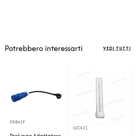
Potrebbero interessarti
VEDI TUTTI
PRB43F
LUC411
Prolunga Adattatore