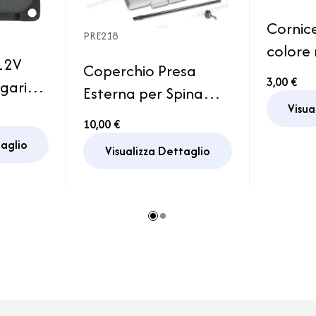
Cornice
PRE218
colore
12V
Coperchio Presa
3,00 €
gari
Esterna per Spina
r
Visua
Fissa CEE Bianca
10,00 €
Camper
taglio
Visualizza Dettaglio