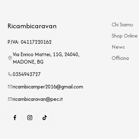
Ricambicaravan
Chi Siamo
Shop Online
P.IVA: 04117220162
News
Via Enrico Mattei, 11G, 24040,
Officina
MADONE, BG
0354942727
ricambicamper2016@gmail.com
ricambicaravan@pec.it