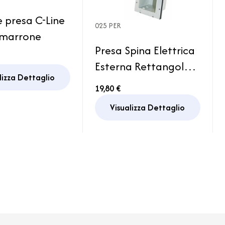
 presa C-Line
025 PER
 marrone
Presa Spina Elettrica
Esterna Rettangolare
lizza Dettaglio
Caravan Camper
19,80 €
Visualizza Dettaglio