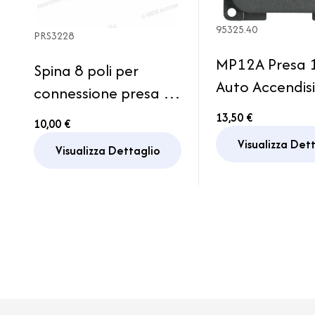
95325.40
PRS3228
MP12A Presa 
Spina 8 poli per
Auto Accendisi
connessione presa 13
Grigio Campe
poli Roulotte
13,50 €
10,00 €
Rimorchio Carrello
Visualizza Det
Visualizza Dettaglio
Caravan