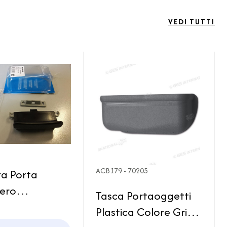
VEDI TUTTI
ACB179 - 70205
ra Porta
fero
Tasca Portaoggetti
ORD N90 N97
Plastica Colore Grigio
nero Camper