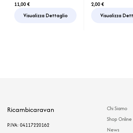
Camper Caravan
Camper Cara
11,00 €
2,00 €
Anta Porta
Visualizza Dettaglio
Visualizza Det
Fermaporta
Ricambicaravan
Chi Siamo
Shop Online
P.IVA: 04117220162
News