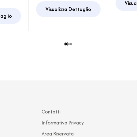
van
Armadio Porta Bagno
Visua
Visualizza Dettaglio
taglio
Contatti
Informativa Privacy
Area Riservata