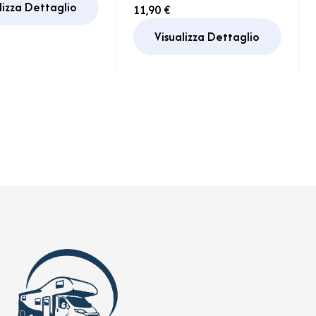
Pocket XL Fiamma
lizza Dettaglio
11,90 €
Camper
Visualizza Dettaglio