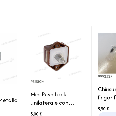
9992327
PSH50M
Chiusu
Mini Push Lock
Frigori
Metallo
unilaterale con
THETF
9,90 €
serratura a pulsante
N104 
5,00 €