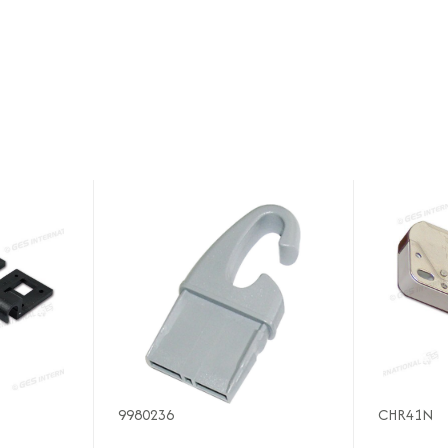
9980236
CHR41N