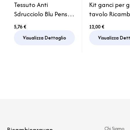
Tessuto Anti
Kit ganci per 
Sdrucciolo Blu Pensile
tavolo Ricamb
Armadio Cucina
Caravan Cam
5,76 €
12,00 €
Camper
Motorhome
Visualizza Dettaglio
Visualizza Det
Ricambicaravan
Chi Siamo