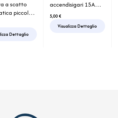
ra a scatto
accendisigari 15A
tica piccola
Impermeabile
5,00 €
o Pensile
Waterproof con
Visualizza Dettaglio
r
coperchio per auto
lizza Dettaglio
Camper