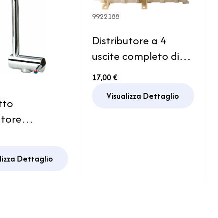
9922188
Distributore a 4
uscite completo di
dado e piedino di
17,00 €
fissaggio Impianto
Visualizza Dettaglio
Acqua
tto
atore
ip elettrico
Bagno
lizza Dettaglio
ino