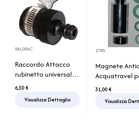
VAL004C
1785
Raccordo Attacco
Magnete Antic
rubinetto universale
Acquatravel p
Giardino Campeggio
Imbarcazioni
6,30 €
31,00 €
Camper Caravan
Caravan Lavat
Visualizza Dettaglio
Visualizza Det
Viaggio
Caldaia Docci