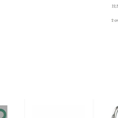
12,
2 c