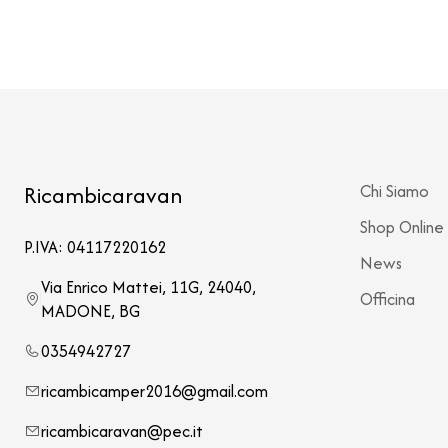
Ricambicaravan
Chi Siamo
Shop Online
P.IVA: 04117220162
News
Via Enrico Mattei, 11G, 24040,
Officina
MADONE, BG
0354942727
ricambicamper2016@gmail.com
ricambicaravan@pec.it