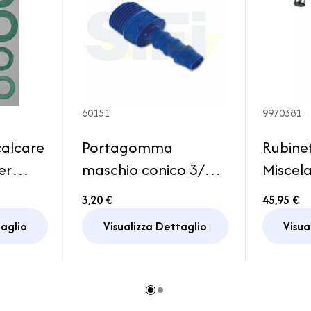
60151
9970381
alcare
Portagomma
Rubine
er
maschio conico 3/8 x
Miscel
12 Impianto
microch
3,20 €
45,95 €
rice
Serbatoio Acqua
Reich 
taglio
Visualizza Dettaglio
Visua
a
Camper
Lavand