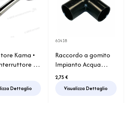
61418
atore Kama •
Raccordo a gomito
nterruttore •
Impianto Acqua
mm
Camper
2,75 €
lizza Dettaglio
Visualizza Dettaglio