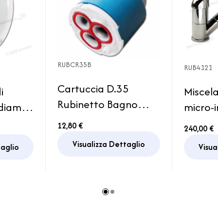
RUBCR35B
RUB4121
Cartuccia D.35
i
Miscel
Rubinetto Bagno
 diam
micro-i
Cucina Ricambio
mper
Ø 36 
12,80 €
240,00 €
Miscelatore
Visualizza Dettaglio
taglio
Visua