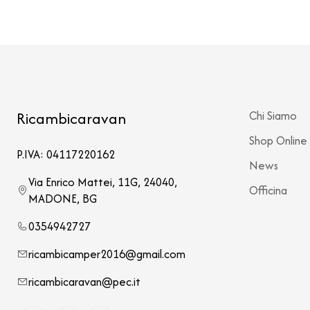
Ricambicaravan
Chi Siamo
Shop Online
P.IVA: 04117220162
News
Via Enrico Mattei, 11G, 24040,
Officina
MADONE, BG
0354942727
ricambicamper2016@gmail.com
ricambicaravan@pec.it