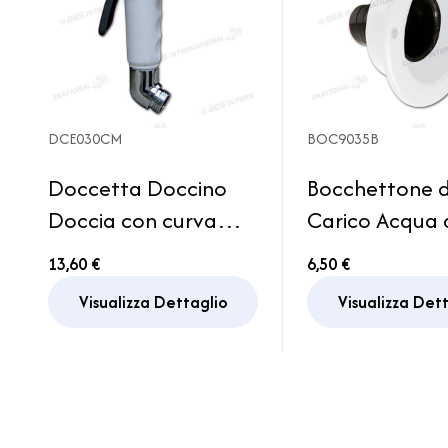
DCE030CM
BOC9035B
Doccetta Doccino
Bocchettone d
Doccia con curva
Carico Acqua
inox maschio 1/2"
35 bianco Ca
13,60 €
6,50 €
Camper
Rimor
Visualizza Dettaglio
Visualizza Det