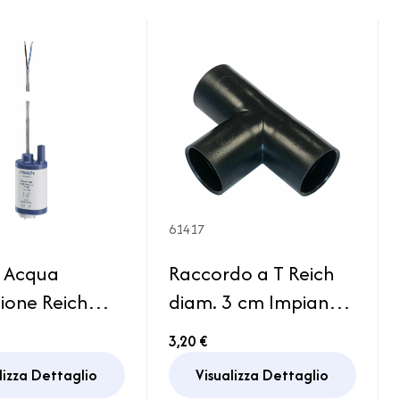
61417
 Acqua
Raccordo a T Reich
ione Reich
diam. 3 cm Impianto
et Plus
Serbatoio Acqua
3,20 €
in Camper
Camper
lizza Dettaglio
Visualizza Dettaglio