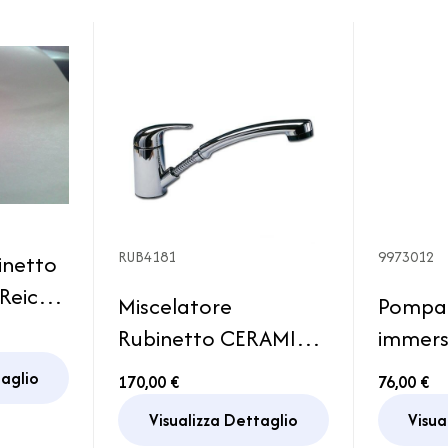
RUB4181
9973012
inetto
Reich
Miscelatore
Pompa
elatore
Rubinetto CERAMIK
immers
van
DUET Estraibile Con
Power J
taglio
170,00 €
76,00 €
Interruttore Reich
25lt/m
Visualizza Dettaglio
Visua
Camper