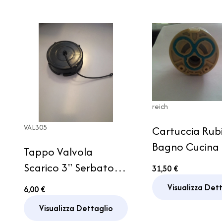
reich
VAL305
Cartuccia Rub
Bagno Cucina 
Tappo Valvola
Ricambio Misc
Scarico 3" Serbatoio
31,50 €
Camper Cara
Acque Grigie Camper
Visualizza Det
6,00 €
Caravan Motorhome
Visualizza Dettaglio