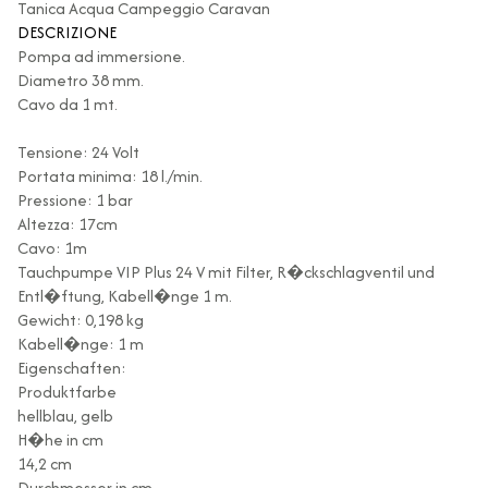
Tanica Acqua Campeggio Caravan
DESCRIZIONE
Pompa ad immersione.
Diametro 38 mm.
Cavo da 1 mt.
Tensione: 24 Volt
Portata minima: 18 l./min.
Pressione: 1 bar
Altezza: 17cm
Cavo: 1m
Tauchpumpe VIP Plus 24 V mit Filter, R�ckschlagventil und
Entl�ftung, Kabell�nge 1 m.
Gewicht: 0,198 kg
Kabell�nge: 1 m
Eigenschaften:
Produktfarbe
hellblau, gelb
H�he in cm
14,2 cm
Durchmesser in cm