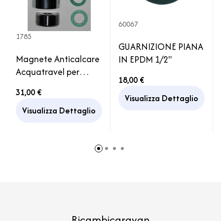
60067
1785
GUARNIZIONE PIANA
Magnete Anticalcare
IN EPDM 1/2"
Acquatravel per
18,00 €
Imbarcazioni
31,00 €
Caravan Lavatrice
Visualizza Dettaglio
Caldaia Doccia
Visualizza Dettaglio
Ricambicaravan