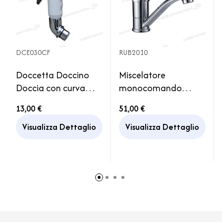
DCE030CF
RUB2010
Doccetta Doccino
Miscelatore
Doccia con curva
monocomando
inox femmina 1/2"
lavello con canna
13,00 €
51,00 €
Camper
girevole corta
Visualizza Dettaglio
Visualizza Dettaglio