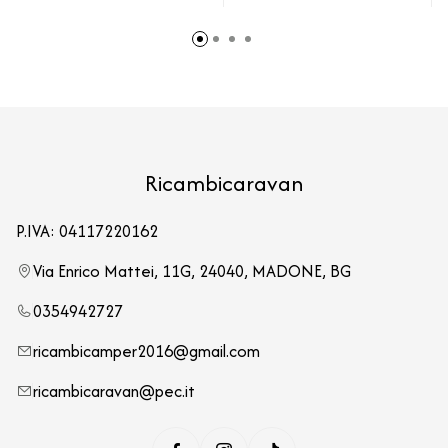
Ricambicaravan
P.IVA: 04117220162
Via Enrico Mattei, 11G, 24040, MADONE, BG
0354942727
ricambicamper2016@gmail.com
ricambicaravan@pec.it