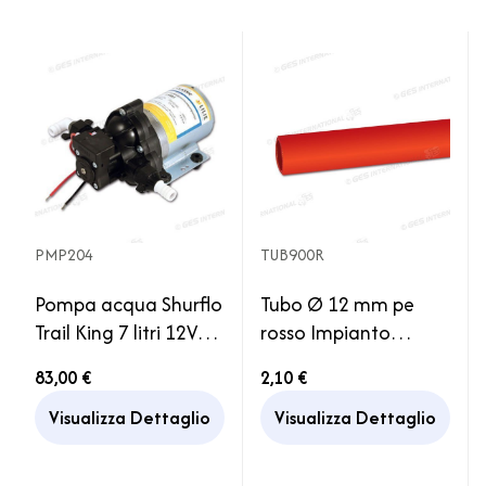
PMP204
TUB900R
Pompa acqua Shurflo
Tubo Ø 12 mm pe
Trail King 7 litri 12V
rosso Impianto
autoadescante
Idraulico Serbatoio
83,00 €
2,10 €
Acqua Camper
Visualizza Dettaglio
Visualizza Dettaglio