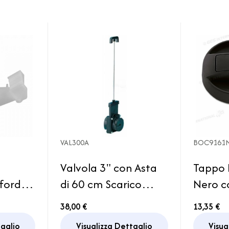
VAL300A
BOC9161
Valvola 3" con Asta
Tappo 
ford
di 60 cm Scarico
Nero c
io WC
Serbatoio Acqua
Cilindr
38,00 €
13,35 €
van
New lin
taglio
Visualizza Dettaglio
Visua