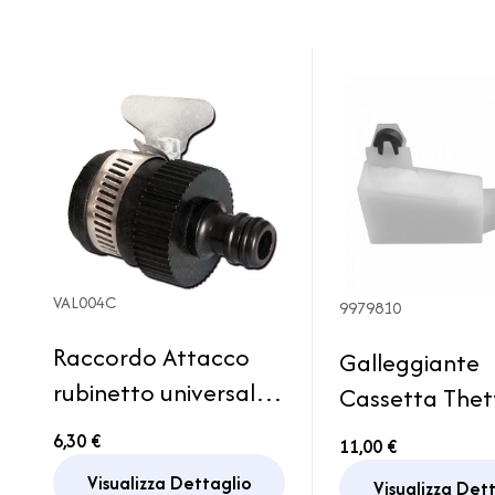
VAL004C
9979810
Raccordo Attacco
Galleggiante
rubinetto universale
Cassetta Thet
Giardino Campeggio
C200 Ricamb
6,30 €
11,00 €
Camper Caravan
Camper Cara
Visualizza Dettaglio
Visualizza Det