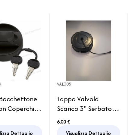
N
VAL305
Bocchettone
Tappo Valvola
on Coperchio
Scarico 3" Serbatoio
etto e Chiavi
Acque Grigie Camper
6,00 €
e Zadi
Caravan Motorhome
lizza Dettaglio
Visualizza Dettaglio