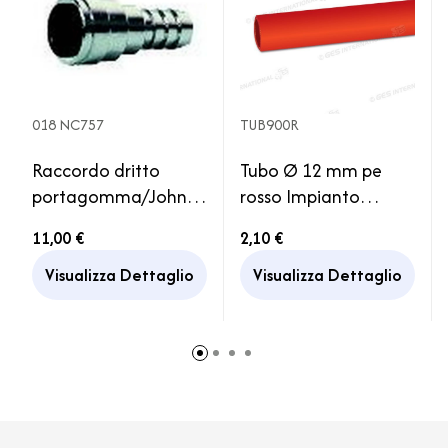
018 NC757
TUB900R
Raccordo dritto
Tubo Ø 12 mm pe
portagomma/John
rosso Impianto
Guest 12mm ottone
Idraulico Serbatoio
11,00 €
2,10 €
Acqua Camper
Visualizza Dettaglio
Visualizza Dettaglio