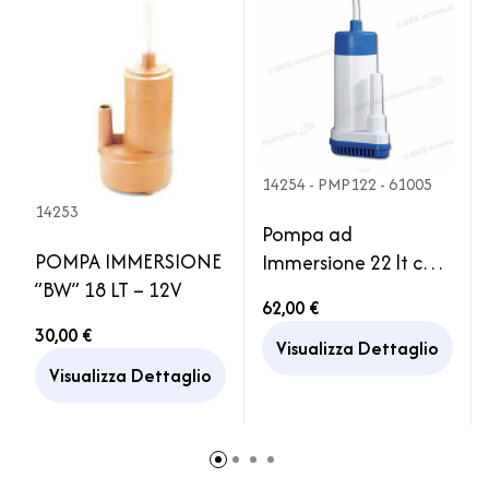
14254 - PMP122 - 61005
14253
Pompa ad
POMPA IMMERSIONE
Immersione 22 lt con
”BW” 18 LT – 12V
attacco
62,00 €
portagomma per
30,00 €
Serbatoio Acqua
Visualizza Dettaglio
Camper
Visualizza Dettaglio