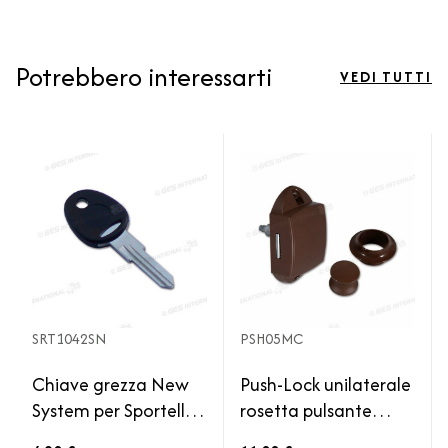
Potrebbero interessarti
VEDI TUTTI
SRT1042SN
PSH05MC
Chiave grezza New
Push-Lock unilaterale
System per Sportello
rosetta pulsante
Gavone Porta Cellula
Colore marrone per