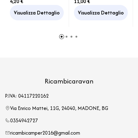
4,20 €
11,00 €
Camper Caravan
Armadio Camper
Caravan
Visualizza Dettaglio
Visualizza Dettaglio
Ricambicaravan
P.IVA: 04117220162
Via Enrico Mattei, 11G, 24040, MADONE, BG
0354942727
ricambicamper2016@gmail.com