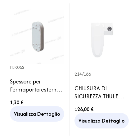
FER06S
214/186
Spessore per
CHIUSURA DI
Fermaporta esterno
SICUREZZA THULE
bianco ricambio
1,30 €
INSIDE-OUT LOCK G2
camper
126,00 €
Visualizza Dettaglio
Visualizza Dettaglio