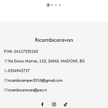
Ricambicaravan
P.IVA: 04117220162
Via Enrico Mattei, 11G, 24040, MADONE, BG
0354942727
ricambicamper2016@gmail.com
ricambicaravan@pec.it