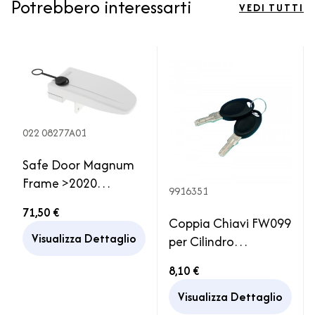
Potrebbero interessarti
VEDI TUTTI
022 08277A01
Safe Door Magnum
Frame >2020
9916351
Fiamma Serratura
71,50 €
Chiusura Sicurezza
Coppia Chiavi FW099
Camper Porta
Visualizza Dettaglio
per Cilindro
Cilindretto HSC Porta
8,10 €
Cellula Camper
Visualizza Dettaglio