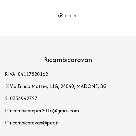
Ricambicaravan
P.IVA: 04117220162
Via Enrico Mattei, 11G, 24040, MADONE, BG
0354942727
ricambicamper2016@gmail.com
ricambicaravan@pec.it