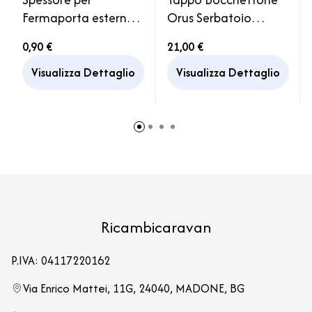
Fermaporta esterno
Orus Serbatoio
nero ricambio
Acqua con Chiavi
0,90 €
21,00 €
camper caravan
Camper
Visualizza Dettaglio
Visualizza Dettaglio
Ricambicaravan
P.IVA: 04117220162
Via Enrico Mattei, 11G, 24040, MADONE, BG