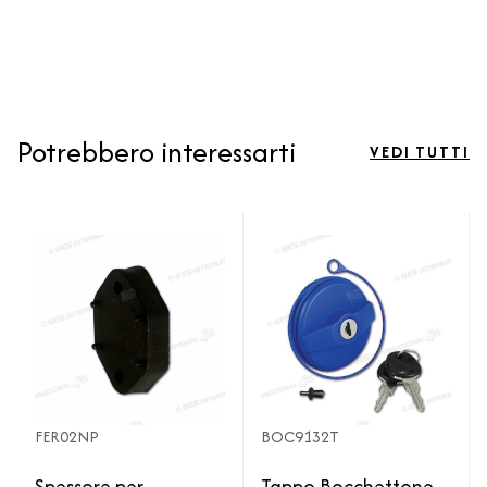
Potrebbero interessarti
VEDI TUTTI
FER02NP
BOC9132T
Spessore per
Tappo Bocchettone