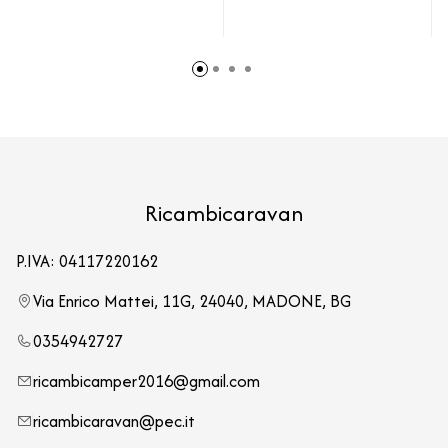
Ricambicaravan
P.IVA: 04117220162
Via Enrico Mattei, 11G, 24040, MADONE, BG
0354942727
ricambicamper2016@gmail.com
ricambicaravan@pec.it