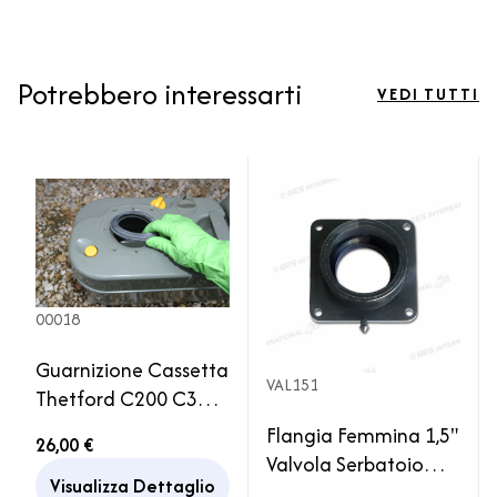
Potrebbero interessarti
VEDI TUTTI
00018
Guarnizione Cassetta
VAL151
Thetford C200 C300
C400 Camper
Flangia Femmina 1,5"
26,00 €
Caravan Ricambio
Valvola Serbatoio
Motorhome
Visualizza Dettaglio
Acque Grigie Camper