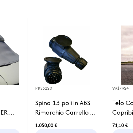
PRS3220
9917924
Spina 13 poli in ABS
Telo C
VER
Rimorchio Carrello
Copribi
T
Caravan
Bicicle
1.050,00 €
71,10 €
0
Thule 