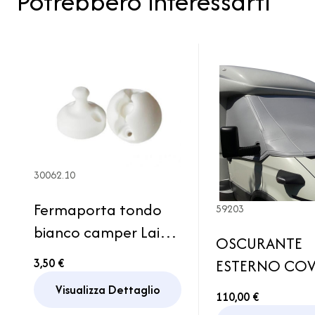
Potrebbero interessarti
30062.10
Fermaporta tondo
59203
bianco camper Laika
OSCURANTE
Porta Gavone
3,50 €
ESTERNO CO
Portellone Garage
CLASS CXP FIA
Visualizza Dettaglio
110,00 €
DUCATO X 25