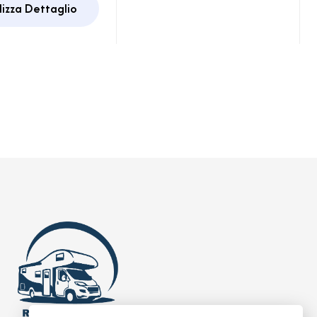
lizza Dettaglio
an