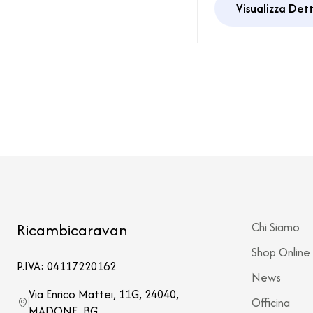
Visualizza Det
07/2006- 06/
Ricambicaravan
Chi Siamo
Shop Online
P.IVA: 04117220162
News
Via Enrico Mattei, 11G, 24040,
Officina
MADONE, BG