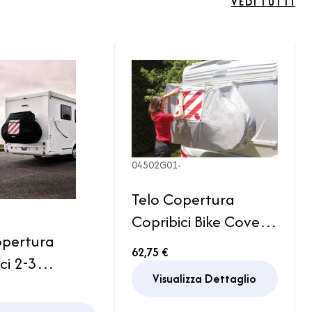
VEDI TUTTI
04502G01-
Telo Copertura
Copribici Bike Cover
opertura
Premium S Fiamma
62,75 €
ci 2-3
Accessori Camper
Visualizza Dettaglio
tte Bike Cover
Caravan
Camper