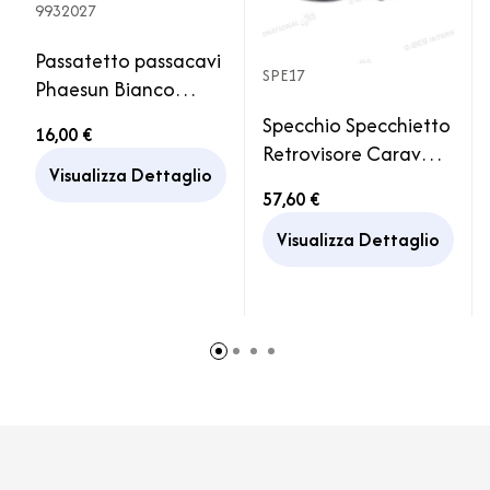
9932027
Passatetto passacavi
SPE17
Phaesun Bianco
Antenna Camper
Specchio Specchietto
16,00 €
Retrovisore Caravan
Visualizza Dettaglio
Supplementare XL
57,60 €
DUAL ANGLE REICH
Visualizza Dettaglio