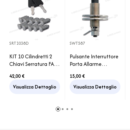
SRT1038D
SWT587
KIT 10 Cilindretti 2
Pulsante Interruttore
Chiavi Serratura FAP
Porta Allarme
Porta Sportello
Portiera Antifurto
42,00 €
15,00 €
Camper Caravan
Cabina Camper
Furgone
Visualizza Dettaglio
Visualizza Dettaglio