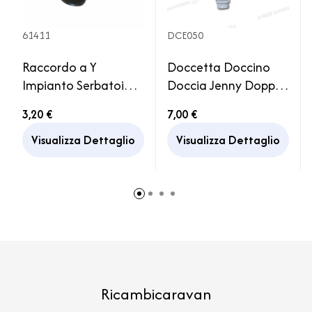
61411
DCE050
Raccordo a Y
Doccetta Doccino
Impianto Serbatoio
Doccia Jenny Doppio
Acqua Reich
Getto senza Gancio
3,20 €
7,00 €
Camper
Visualizza Dettaglio
Visualizza Dettaglio
Ricambicaravan