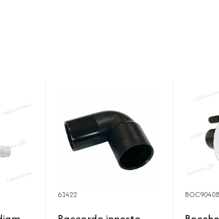
61422
BOC9040
diam
Raccordo innesto
Bocche