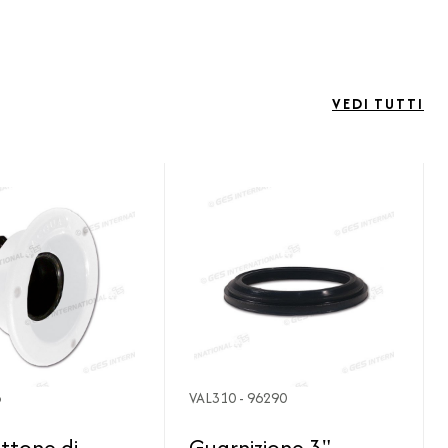
VEDI TUTTI
B
VAL310 - 96290
ttone di
Guarnizione 3"