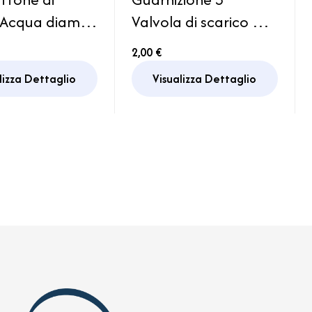
 Acqua diam
Valvola di scarico WC
nco Camper
Serbatoio Acque
2,00 €
an
Grigie Camper
lizza Dettaglio
Visualizza Dettaglio
Caravan