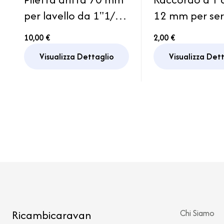
per lavello da 1"1/2
12 mm per se
completa di tappo
acqua campe
10,00 €
2,00 €
Camper
caravan
Visualizza Dettaglio
Visualizza Det
Ricambicaravan
Chi Siamo