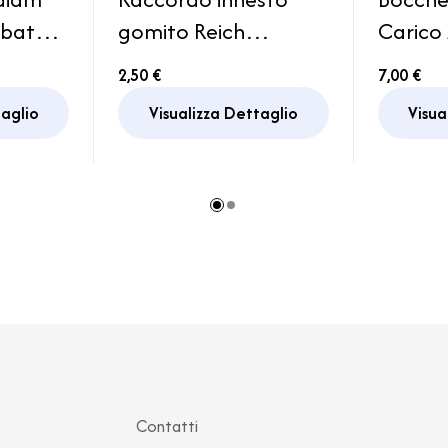
rbatoio
gomito Reich
Carico
r
Impianto Serbatoio
40 bia
2,50 €
7,00 €
Acqua
Carav
taglio
Visualizza Dettaglio
Visua
Contatti