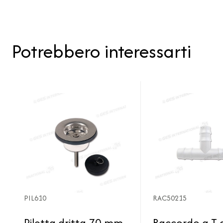
Potrebbero interessarti
PIL610
RAC50215
Piletta dritta 70 mm
Raccordo a T 