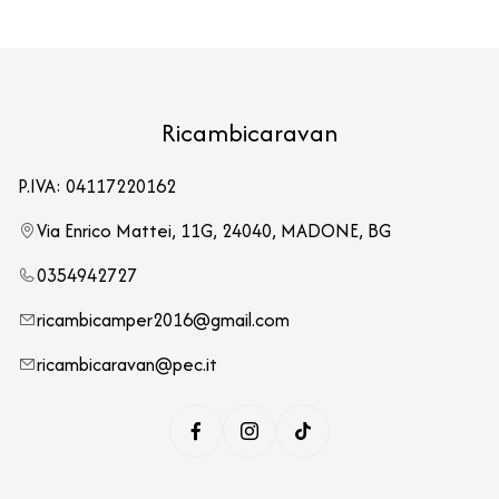
Ricambicaravan
P.IVA: 04117220162
Via Enrico Mattei, 11G, 24040, MADONE, BG
0354942727
ricambicamper2016@gmail.com
ricambicaravan@pec.it