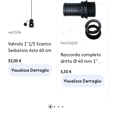
val150A
Valvola 1"1/2 Scarico
RAC50203
Serbatoio Asta 60 cm
Raccordo completo
52,00 €
dritto Ø 40 mm 1''1/2
Serbatoio Acqua
Visualizza Dettaglio
5,30 €
Camper
Visualizza Dettaglio