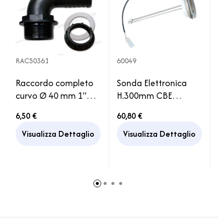
RAC50361
60049
Raccordo completo
Sonda Elettronica
curvo Ø 40 mm 1''1/2
H.300mm CBE
Impianto Serbatoio
Serbatoio Acqua
6,50 €
60,80 €
Acqua
Camper
Visualizza Dettaglio
Visualizza Dettaglio