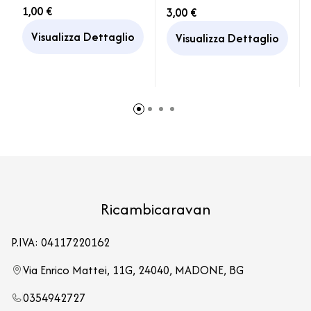
Serbatoio Camper
Eco Voile 4 Rotoli
1,00 €
3,00 €
Caravan Campeggio
Visualizza Dettaglio
Visualizza Dettaglio
Ricambicaravan
P.IVA: 04117220162
Via Enrico Mattei, 11G, 24040, MADONE, BG
0354942727