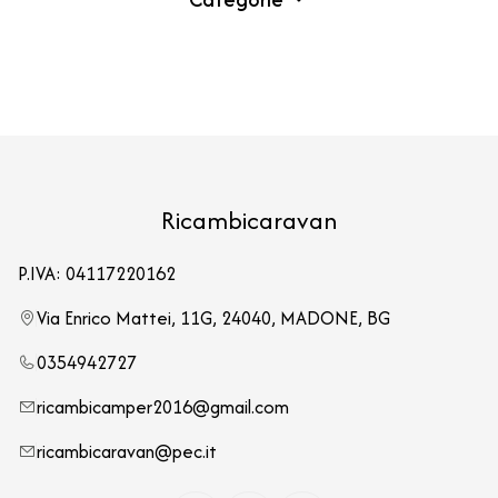
Ricambicaravan
P.IVA: 04117220162
Via Enrico Mattei, 11G, 24040, MADONE, BG
0354942727
ricambicamper2016@gmail.com
ricambicaravan@pec.it