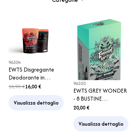
96304
EWTS Disgregante
Deodorante in
96320
Bustina per Serbatoio
16,90 €
16,00 €
EWTS GREY WONDER
Acque Nere Camper
- 8 BUSTINE
Visualizza dettaglio
FRAGRANZA MOJITO
20,00 €
SANIFICANTE
SERBATOIO ACQUE
Visualizza dettaglio
GRIGIE