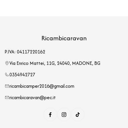
Ricambicaravan
P.IVA: 04117220162
Via Enrico Mattei, 11G, 24040, MADONE, BG
0354942727
ricambicamper2016@gmail.com
ricambicaravan@pec.it