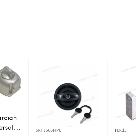
ardian
ersale
SRT1305NPE
FER15