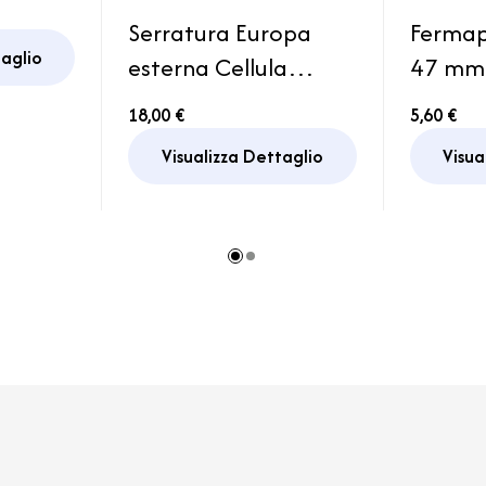
ura
Serratura Europa
Fermap
van
taglio
esterna Cellula
47 mm
Cilindro e coppia
Carav
18,00 €
5,60 €
chiavi Zadi nera dx
Visualizza Dettaglio
Visua
Camper