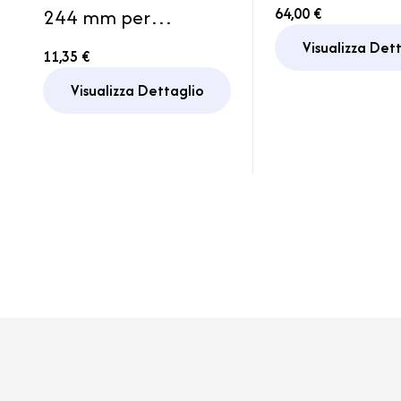
Fiamma Chius
244 mm per
64,00 €
Camper Cara
Sportello Gavone
Visualizza Det
11,35 €
Porta
Barca Motorhome
Visualizza Dettaglio
Camper