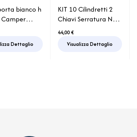
orta bianco h
KIT 10 Cilindretti 2
 Camper
Chiavi Serratura New
an
System Porta
44,00 €
Sportello Camper
lizza Dettaglio
Visualizza Dettaglio