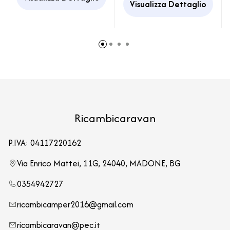
Camper
Visualizza Dettaglio
Ricambicaravan
P.IVA: 04117220162
Via Enrico Mattei, 11G, 24040, MADONE, BG
0354942727
ricambicamper2016@gmail.com
ricambicaravan@pec.it