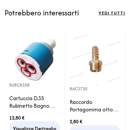
Potrebbero interessarti
VEDI TUTTI
RUBCR35B
RAC1710
Cartuccia D.35
Raccordo
Rubinetto Bagno
Portagomma ottone
Cucina Ricambio
maschio 3/8" gambo
12,80 €
Miscelatore
2,80 €
diam.10mm acqua
Visualizza Dettaglio