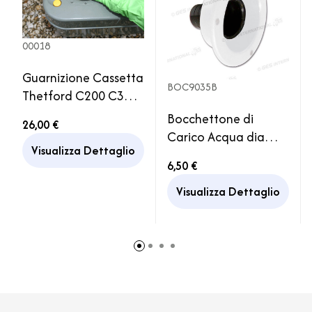
00018
Guarnizione Cassetta
BOC9035B
Thetford C200 C300
C400 Camper
Bocchettone di
26,00 €
Caravan Ricambio
Carico Acqua diam
Motorhome
Visualizza Dettaglio
35 bianco Camper
6,50 €
Rimor
Visualizza Dettaglio