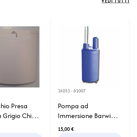
VEDI TUTTI
14251 - 61007
hio Presa
Pompa ad
 Grigio Chiaro
Immersione Barwig
oio Acqua
12V 10lt/min
15,00 €
Serbatoio Caravan