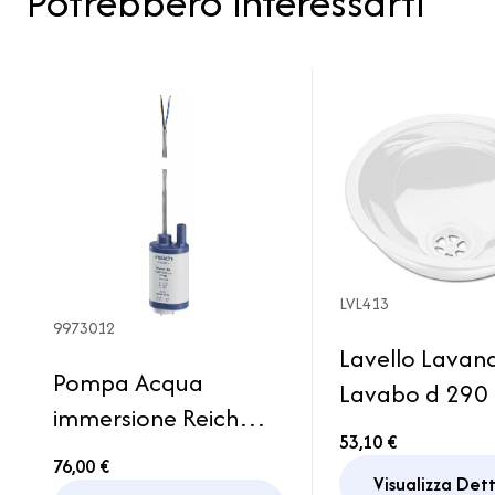
Potrebbero interessarti
LVL413
9973012
Lavello Lavan
Pompa Acqua
Lavabo d 29
immersione Reich
acciaio inox b
53,10 €
Power Jet Plus
Camper Cara
76,00 €
25lt/min Camper
Visualizza Det