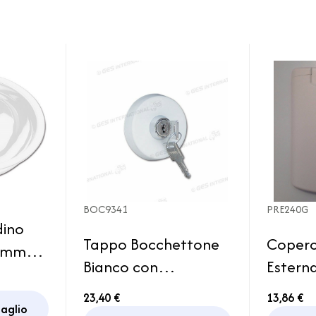
BOC9341
PRE240G
dino
Tappo Bocchettone
Coperc
0 mm
Bianco con
Esterna
agno
Cilindretto e Chiavi
Serbat
van
23,40 €
13,86 €
da incasso Camper
taglio