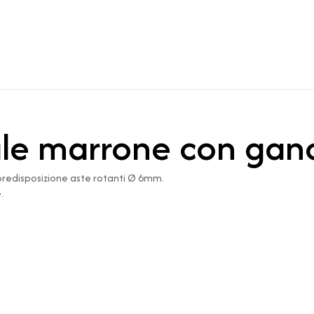
ale marrone con gan
 predisposizione aste rotanti Ø 6mm.
.