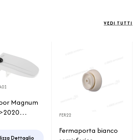
VEDI TUTTI
A01
Door Magnum
 >2020
FER22
 Serratura
Fermaporta bianco
a Sicurezza
lizza Dettaglio