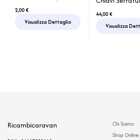
Chiavi Serrat
Camper Caravan
System Porta
2,00 €
44,00 €
Motorhome Barca
Sportello Ca
Visualizza Dettaglio
Roulotte
Visualizza Det
Ricambicaravan
Chi Siamo
Shop Online