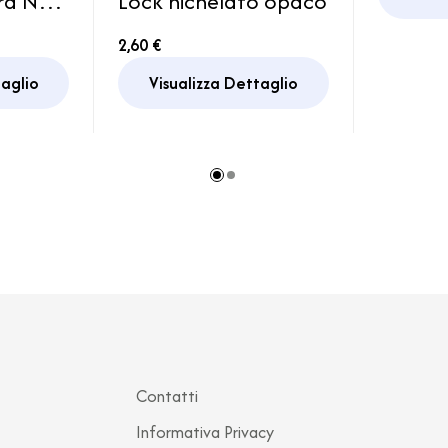
ura New
Lock nichelato opaco
Camper
2,60 €
mper
taglio
Visualizza Dettaglio
Contatti
Informativa Privacy