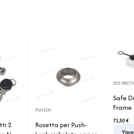
022 08277
Safe 
Frame
PSH13N
Fiamma
71,50 €
tti 2
Rosetta per Push-
Chiusur
Visua