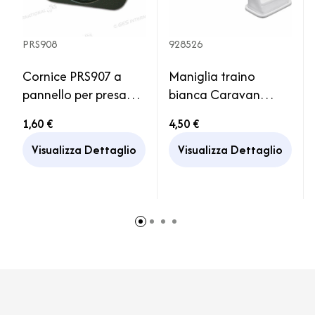
PRS908
928526
Cornice PRS907 a
Maniglia traino
pannello per presa
bianca Caravan
usb tonda
Roulotte Carrello
1,60 €
4,50 €
Rimorchio
Visualizza Dettaglio
Visualizza Dettaglio