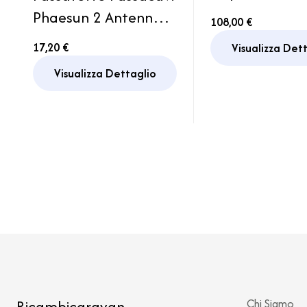
Bike Cover
Phaesun 2 Antenna
108,00 €
Hindermann 
Camper
17,20 €
Visualizza Det
Caravan
Visualizza Dettaglio
Ricambicaravan
Chi Siamo