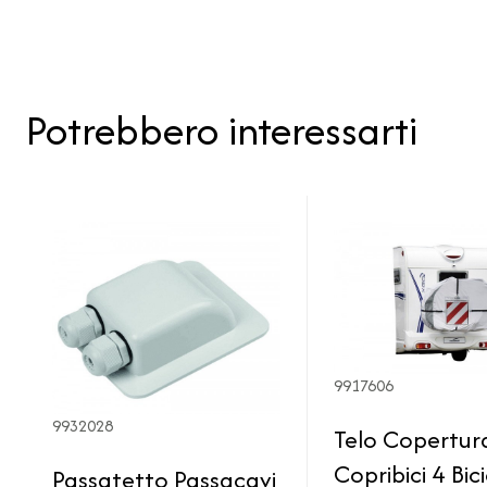
Potrebbero interessarti
9917606
9932028
Telo Copertur
Copribici 4 Bic
Passatetto Passacavi