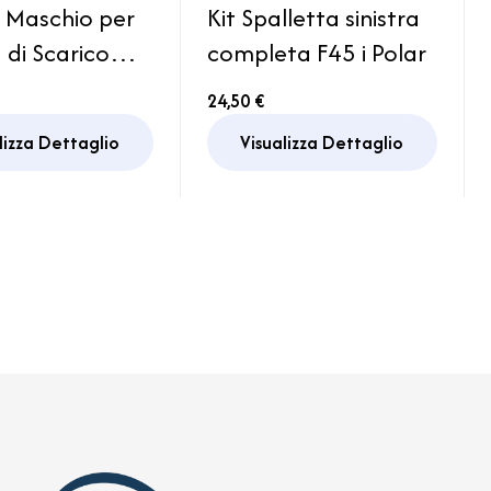
a Maschio per
Kit Spalletta sinistra
 di Scarico
completa F45 i Polar
na Camper
24,50 €
lizza Dettaglio
Visualizza Dettaglio