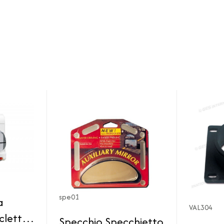
spe01
a
VAL304
iclette
Specchio Specchietto