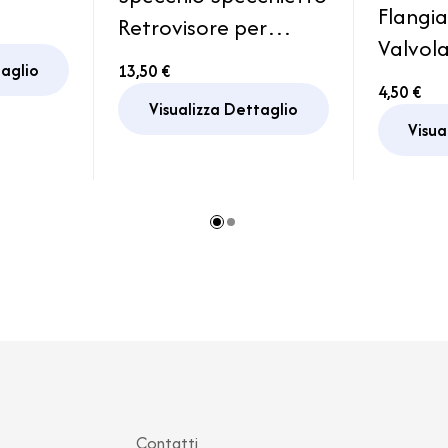
Flangi
Retrovisore per
Valvola
Camper
angolo morto
taglio
13,50 €
Femmi
Accessori Auto
4,50 €
Visualizza Dettaglio
Camper Furgone
Visua
Contatti