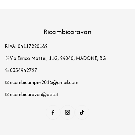
Ricambicaravan
P.IVA: 04117220162
Via Enrico Mattei, 11G, 24040, MADONE, BG
0354942727
ricambicamper2016@gmail.com
ricambicaravan@pec.it