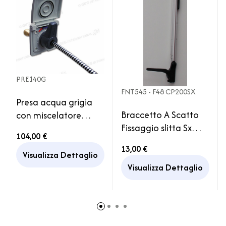
PRE140G
FNT545 - F48 CP200SX
Presa acqua grigia
Braccetto A Scatto
con miscelatore
Fissaggio slitta Sx
attacchi JG e
104,00 €
Polyfix 210mm
doccetta con tubo
13,00 €
Finestra Polyplastic
1,5 m
Visualizza Dettaglio
Camper
Visualizza Dettaglio