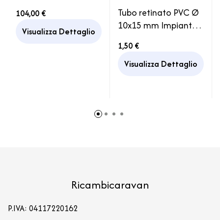
Autoadescante
Tubo retinato PVC Ø
104,00 €
Camper Caravan
10x15 mm Impianto
Barca
Visualizza Dettaglio
Serbatoio Acqua
1,50 €
Visualizza Dettaglio
Ricambicaravan
P.IVA: 04117220162