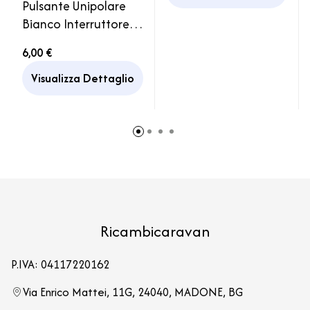
Pulsante Unipolare
Bianco Interruttore
completo di Cornice
6,00 €
Caravan Camper
Visualizza Dettaglio
Ricambicaravan
P.IVA: 04117220162
Via Enrico Mattei, 11G, 24040, MADONE, BG