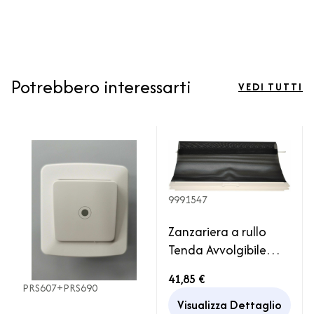
Potrebbero interessarti
VEDI TUTTI
9991547
Zanzariera a rullo
Tenda Avvolgibile
Nera Oblò Heki 3 / 4
41,85 €
Dometic Camper
PRS607+PRS690
Caravan
Visualizza Dettaglio